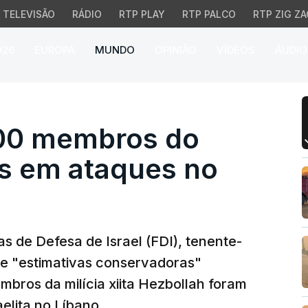
TELEVISÃO
RÁDIO
RTP PLAY
RTP PALCO
RTP ZIG ZA
026
EUROPA
MUNDO
OPINIÃO
VÍDEOS
ÁUDIO
00 membros do Hezbolla
.500 membros do
s em ataques no
s de Defesa de Israel (FDI), tenente-
que "estimativas conservadoras"
bros da milícia xiita Hezbollah foram
elita no Líbano.