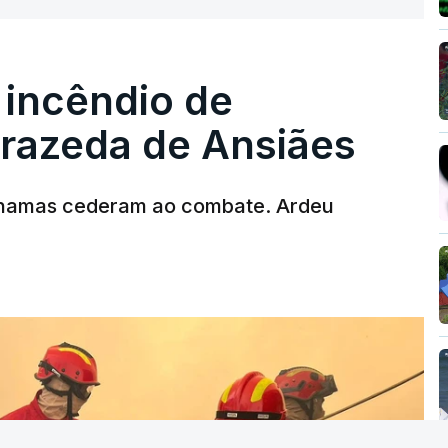
 incêndio de
T
rrazeda de Ansiães
MENTO INDISPONÍVEL
chamas cederam ao combate. Ardeu