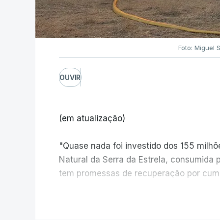
Foto: Miguel 
OUVIR
(em atualização)
"Quase nada foi investido dos 155 milh
Natural da Serra da Estrela, consumida 
tem promessas de recuperação por cump
V