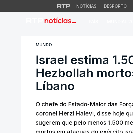
NOTÍCIAS
DESPORTO
PAÍS
MUNDIAL 2
Israel estima 1.5
MUNDO
Israel estima 1
Hezbollah morto
Líbano
O chefe do Estado-Maior das Força
coronel Herzi Halevi, disse hoje 
sugerem que pelo menos 1.500 mem
mortos em ataques do exército isra