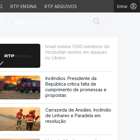
G
RTP ENSINA
RTP ARQUIVOS
Entrar
Abrir campo de
|
S
RTP
DESPORTO
h mortos em ataques no
Israel estima 1.500 membros do
Hezbollah mortos em ataques
no Líbano
Incêndios. Presidente da
República critica falta de
cumprimento de promessas e
propostas
Carrazeda de Ansiães. Incêndio
de Linhares e Paradela em
resolução