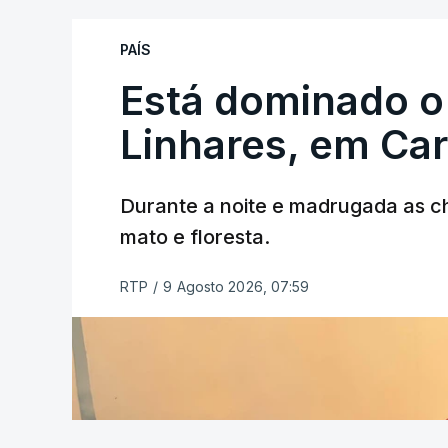
PAÍS
Está dominado o
ERRO
100
ERROR ON HTML5 MEDIA ELEMEN
Linhares, em Ca
ESTE CONTEÚDO ESTÁ NESTE MO
Durante a noite e madrugada as 
mato e floresta.
RTP
/
9 Agosto 2026, 07:59