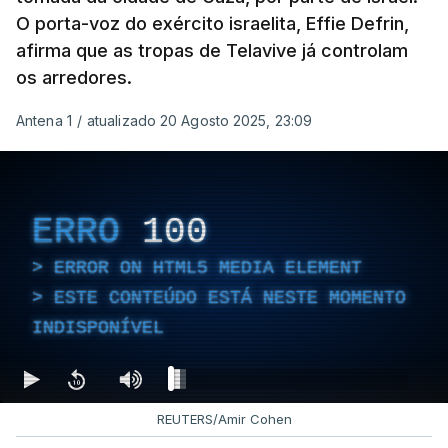
O porta-voz do exército israelita, Effie Defrin,
afirma que as tropas de Telavive já controlam
os arredores.
Antena 1
/
atualizado 20 Agosto 2025, 23:09
ERRO
100
ERROR ON HTML5 MEDIA ELEMENT
ESTE CONTEÚDO ESTÁ NESTE MOMENTO
INDISPONÍVEL
REUTERS/Amir Cohen