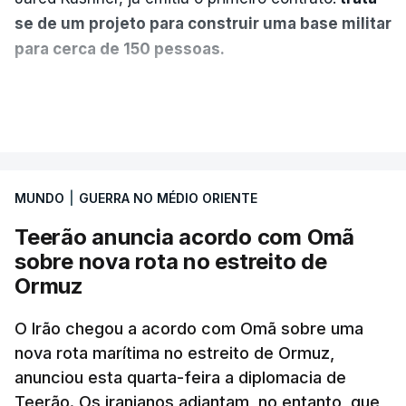
se de um projeto para construir uma base militar
para cerca de 150 pessoas.
Segundo o diário britânico
The Guardian
, este
VER MAIS
posto avançado deverá abrigar tropas
marroquinas. O contrato foi concedido à Arkel
International, uma empresa com sede no Louisiana
MUNDO
|
GUERRA NO MÉDIO ORIENTE
que já colaborou com a Administração norte-
americana em projetos no Médio Oriente,
Teerão anuncia acordo com Omã
nomeadamente no Iraque.
sobre nova rota no estreito de
Ormuz
Com uma área muito reduzida,
esta pequena base
militar deverá ficar nos 60 por cento de
O Irão chegou a acordo com Omã sobre uma
nova rota marítima no estreito de Ormuz,
território de Gaza que Israel controla e a cerca
anunciou esta quarta-feira a diplomacia de
de 1,5 quilómetros da fronteira com Israel.
Teerão. Os iranianos adiantam, no entanto, que
Permite, desta forma, uma extração rápida em