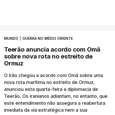
Segundo o diário britânico
The Guardian
, este
VER MAIS
posto avançado deverá abrigar tropas
marroquinas. O contrato foi concedido à Arkel
International, uma empresa com sede no Louisiana
MUNDO
|
GUERRA NO MÉDIO ORIENTE
que já colaborou com a Administração norte-
americana em projetos no Médio Oriente,
Teerão anuncia acordo com Omã
nomeadamente no Iraque.
sobre nova rota no estreito de
Ormuz
Com uma área muito reduzida,
esta pequena base
militar deverá ficar nos 60 por cento de
O Irão chegou a acordo com Omã sobre uma
nova rota marítima no estreito de Ormuz,
território de Gaza que Israel controla e a cerca
anunciou esta quarta-feira a diplomacia de
de 1,5 quilómetros da fronteira com Israel.
Teerão. Os iranianos adiantam, no entanto, que
Permite, desta forma, uma extração rápida em
este entendimento não assegura a reabertura
caso de ataque.
imediata da via estratégica nem a sua