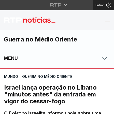
Entrar
Israel lança operação
Guerra no Médio Oriente
MENU
MUNDO
|
GUERRA NO MÉDIO ORIENTE
Israel lança operação no Líbano
"minutos antes" da entrada em
vigor do cessar-fogo
O Exército israelita informou hoje sobre uma