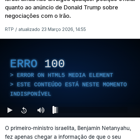
quanto ao anúncio de Donald Trump sobre
negociações com o Irão.
RTP
/
atualizado 23 Março 2026, 14:55
ERRO
100
ERROR ON HTML5 MEDIA ELEMENT
ESTE CONTEÚDO ESTÁ NESTE MOMENTO
INDISPONÍVEL
O primeiro-ministro israelita, Benjamin Netanyahu,
fez apenas chegar a informação de que o seu