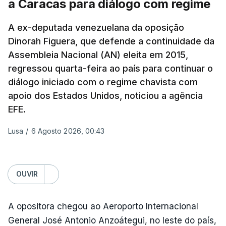
a Caracas para diálogo com regime
Segundo o meio de comunicação Axios, que cita
"fontes regionais" não identificadas, e
stá em
A ex-deputada venezuelana da oposição
discussão um acordo temporário de 60 dias
Dinorah Figuera, que defende a continuidade da
para organizar a passagem no estreito entre o
Assembleia Nacional (AN) eleita em 2015,
Irão e o sultanato de Omã.
regressou quarta-feira ao país para continuar o
diálogo iniciado com o regime chavista com
Este acordo preliminar prevê, segundo o Axios, que
apoio dos Estados Unidos, noticiou a agência
todo o transporte marítimo que entre através do
EFE.
estreito utilize uma rota a norte nas águas
iranianas, e que qualquer navio que saia siga uma
Lusa
/
6 Agosto 2026, 00:43
trajetória meridional nas águas controladas por
Omã, tudo isto sem portagens ou direitos de
passagem. A via central seria desminada durante
OUVIR
este período de 60 dias.
A opositora chegou ao Aeroporto Internacional
General José Antonio Anzoátegui, no leste do país,