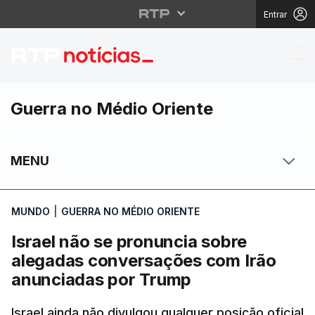
Entrar
Israel não se pronunc
Guerra no Médio Oriente
MENU
MUNDO
|
GUERRA NO MÉDIO ORIENTE
Israel não se pronuncia sobre
alegadas conversações com Irão
anunciadas por Trump
Israel ainda não divulgou qualquer posição oficial