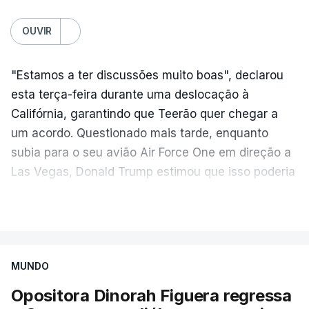
OUVIR
"Estamos a ter discussões muito boas", declarou
esta terça-feira durante uma deslocação à
Califórnia, garantindo que Teerão quer chegar a
um acordo. Questionado mais tarde, enquanto
subia para o seu avião Air Force One em direção a
Las Vegas, Donald Trump estimou que isso poderia
acontecer "amanhã [hoje] ou no dia seguinte".
VER MAIS
O secretário de Estado norte-americano, Marco
Rubio, tinha dado conta na terça-feira de
"progressos" nas negociações com o Irão e Omã,
MUNDO
cujas costas se situam ao longo do estreito.
Opositora Dinorah Figuera regressa