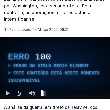
por Washington, esta segunda-feira. Pelo
contrário, as operações militares estão a
intensificar-se.
RTP
/
atualizado 24 Março 2026, 06:31
ERRO
100
ERROR ON HTML5 MEDIA ELEMENT
ESTE CONTEÚDO ESTÁ NESTE MOMENTO
INDISPONÍVEL
A análise da guerra, em direto de Telavive, dos