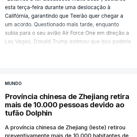
esta terça-feira durante uma deslocação à
Califórnia, garantindo que Teerão quer chegar a
um acordo. Questionado mais tarde, enquanto
subia para o seu avião Air Force One em direção a
Las Vegas, Donald Trump estimou que isso poderia
acontecer "amanhã [hoje] ou no dia seguinte".
VER MAIS
O secretário de Estado norte-americano, Marco
Rubio, tinha dado conta na terça-feira de
"progressos" nas negociações com o Irão e Omã,
MUNDO
cujas costas se situam ao longo do estreito.
Província chinesa de Zhejiang retira
mais de 10.000 pessoas devido ao
Segundo o meio de comunicação Axios, que cita
tufão Dolphin
"fontes regionais" não identificadas, e
stá em
discussão um acordo temporário de 60 dias
A província chinesa de Zhejiang (leste) retirou
para organizar a passagem no estreito entre o
preventivamente mais de 10.000 habitantes de