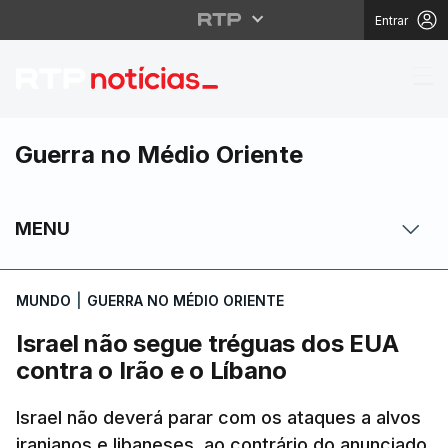
Entrar
Israel não segue trégu
Guerra no Médio Oriente
MENU
MUNDO
|
GUERRA NO MÉDIO ORIENTE
Israel não segue tréguas dos EUA
contra o Irão e o Líbano
Israel não deverá parar com os ataques a alvos
iranianos e libaneses, ao contrário do anunciado