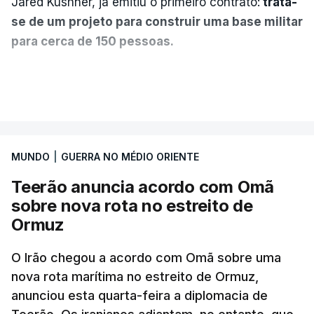
Jared Kushner, já emitiu o primeiro contrato:
trata-
se de um projeto para construir uma base militar
para cerca de 150 pessoas.
Segundo o diário britânico
The Guardian
, este
VER MAIS
posto avançado deverá abrigar tropas
marroquinas. O contrato foi concedido à Arkel
International, uma empresa com sede no Louisiana
MUNDO
|
GUERRA NO MÉDIO ORIENTE
que já colaborou com a Administração norte-
americana em projetos no Médio Oriente,
Teerão anuncia acordo com Omã
nomeadamente no Iraque.
sobre nova rota no estreito de
Ormuz
Com uma área muito reduzida,
esta pequena base
militar deverá ficar nos 60 por cento de
O Irão chegou a acordo com Omã sobre uma
nova rota marítima no estreito de Ormuz,
território de Gaza que Israel controla e a cerca
anunciou esta quarta-feira a diplomacia de
de 1,5 quilómetros da fronteira com Israel.