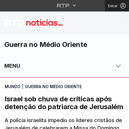
Entrar
Israel sob chuva de cr
Guerra no Médio Oriente
MENU
MUNDO
|
GUERRA NO MÉDIO ORIENTE
Israel sob chuva de críticas após
detenção do patriarca de Jerusalém
A polícia israelita impediu os lideres cristãos de
Jerusalém de celebrarem a Missa do Domingo