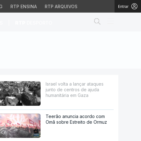
G
RTP ENSINA
RTP ARQUIVOS
Entrar
Abrir campo de
|
S
RTP
DESPORTO
tros de ajuda humanitár
Israel volta a lançar ataques
junto de centros de ajuda
humanitária em Gaza
Teerão anuncia acordo com
Omã sobre Estreito de Ormuz