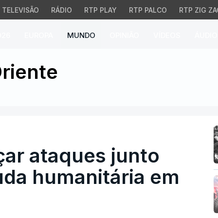
TELEVISÃO
RÁDIO
RTP PLAY
RTP PALCO
RTP ZIG ZA
026
EUROPA
MUNDO
OPINIÃO
VÍDEOS
ÁUDIO
çar ataques junto de cen
riente
nçar ataques junto
uda humanitária em