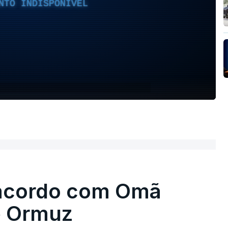
NTO INDISPONÍVEL
 acordo com Omã
e Ormuz