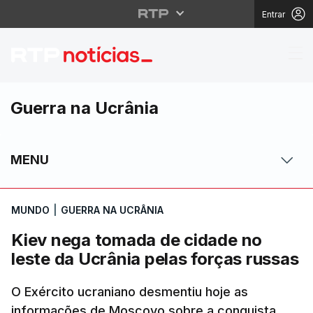
Entrar
Kiev nega tomada de c
Guerra na Ucrânia
MENU
MUNDO
|
GUERRA NA UCRÂNIA
Kiev nega tomada de cidade no
leste da Ucrânia pelas forças russas
O Exército ucraniano desmentiu hoje as
informações de Moscovo sobre a conquista