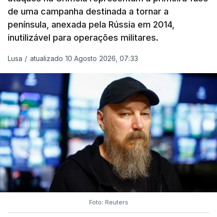
de uma campanha destinada a tornar a
A Coreia do Norte enviou cerca de 14 mil
península, anexada pela Rússia em 2014,
soldados para a região russa de Kursk em
inutilizável para operações militares.
2024, ajudando Moscovo a combater uma
invasão das forças ucranianas. Milhares
Lusa
/
atualizado 10 Agosto 2026, 07:33
ficaram feridos ou morreram.
Além disso Pyongyang, forneceu a Moscovo
milhões de projéteis de artilharia e morteiro
–
por vezes de qualidade perigosamente baixa,
segundo
bloggers
militares e tropas russas – bem
como mísseis balísticos, artilharia de longo alcance
e sistemas de lançamento múltiplo de
rockets
, de
acordo com avaliações ucranianas e
independentes.
Foto: Reuters