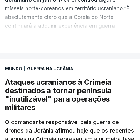
mísseis norte-coreanos em território ucraniano.“É
absolutamente claro que a Coreia do Norte
continuará a adquirir experiência em guerra
moderna, a receber licenças da Rússia e a obter
VER MAIS
todo o tipo de armamento militar”, alertou o
presidente ucraniano sem explicar como obteve a
informação.
MUNDO
|
GUERRA NA UCRÂNIA
Este mês, um responsável dos serviços de
Ataques ucranianos à Crimeia
informação militar ucranianos disse à Reuters que
destinados a tornar península
uma unidade de mísseis norte-coreana começou a
"inutilizável" para operações
enviar pessoal e equipamento para o oeste da
militares
Rússia e que a unidade poderia estar equipada
O comandante responsável pela guerra de
com 120 mísseis balísticos e seis lançadores para
drones da Ucrânia afirmou hoje que os recentes
ataques contra a Ucrânia.
ataques na Crimeia representam a primeira fase