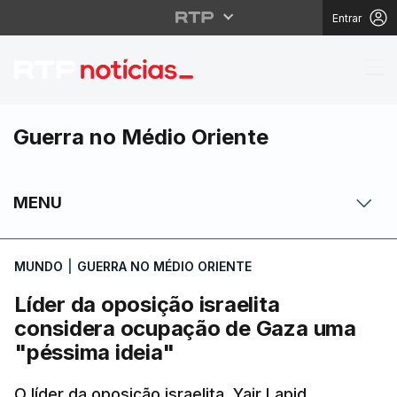
Entrar
Líder da oposição isr
Guerra no Médio Oriente
MENU
MUNDO
|
GUERRA NO MÉDIO ORIENTE
Líder da oposição israelita
considera ocupação de Gaza uma
"péssima ideia"
O líder da oposição israelita, Yair Lapid,