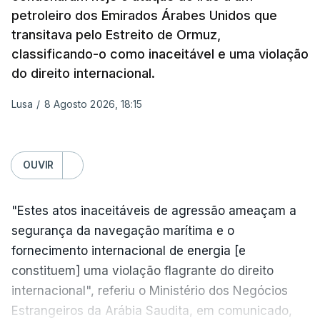
Gaza da Força Internacional de Estabilização, um
petroleiro dos Emirados Árabes Unidos que
contingente multinacional proposto no âmbito do
transitava pelo Estreito de Ormuz,
Conselho da Paz promovido por Trump.
classificando-o como inaceitável e uma violação
do direito internacional.
Meios de comunicação social israelitas
informaram, após a reunião do Gabinete de
Lusa
/
8 Agosto 2026, 18:15
Segurança do país, que o órgão presidido por
Netanyahu exigiu durante a sessão de quinta-feira
a retoma dos ataques aéreos em Gaza,
OUVIR
interrompidos desde segunda-feira.
"Estes atos inaceitáveis de agressão ameaçam a
"O Hamas aceitou o plano de 15 pontos, mas não
segurança da navegação marítima e o
renunciou ao seu objetivo de destruir Israel",
fornecimento internacional de energia [e
advertiu durante a reunião o brigadeiro-general Ofir
constituem] uma violação flagrante do direito
Mizrahi-Rozen, chefe da inteligência militar do
internacional", referiu o Ministério dos Negócios
Exército israelita, em declarações citadas pelo
Estrangeiros da Arábia Saudita, em comunicado,
jornal Israel Hayom e reproduzidas por outros