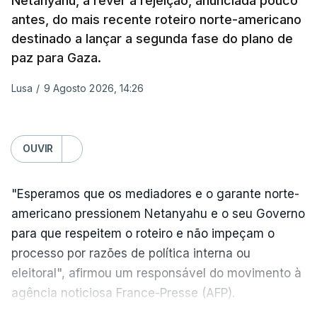
Netanyahu, a rever a rejeição, anunciada pouco
contingente multinacional proposto no âmbito do
antes, do mais recente roteiro norte-americano
Conselho da Paz promovido por Trump.
destinado a lançar a segunda fase do plano de
paz para Gaza.
Meios de comunicação social israelitas
informaram, após a reunião do Gabinete de
Lusa
/
9 Agosto 2026, 14:26
Segurança do país, que o órgão presidido por
Netanyahu exigiu durante a sessão de quinta-feira
a retoma dos ataques aéreos em Gaza,
OUVIR
interrompidos desde segunda-feira.
"Esperamos que os mediadores e o garante norte-
"O Hamas aceitou o plano de 15 pontos, mas não
americano pressionem Netanyahu e o seu Governo
renunciou ao seu objetivo de destruir Israel",
para que respeitem o roteiro e não impeçam o
advertiu durante a reunião o brigadeiro-general Ofir
processo por razões de política interna ou
Mizrahi-Rozen, chefe da inteligência militar do
eleitoral", afirmou um responsável do movimento à
Exército israelita, em declarações citadas pelo
agência noticiosa France-Presse (AFP).
jornal Israel Hayom e reproduzidas por outros
meios de comunicação social do país.