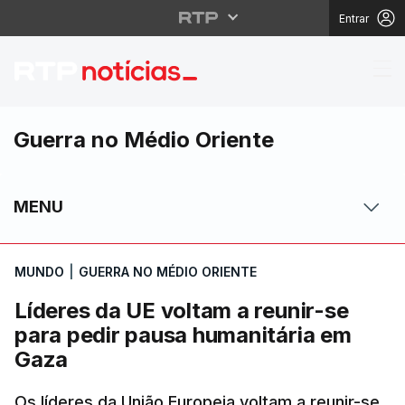
Entrar
Líderes da UE voltam 
Guerra no Médio Oriente
MENU
MUNDO
|
GUERRA NO MÉDIO ORIENTE
Líderes da UE voltam a reunir-se
para pedir pausa humanitária em
Gaza
Os líderes da União Europeia voltam a reunir-se