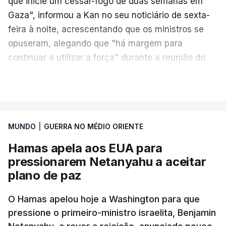
que inicie um cessar-fogo de duas semanas em
Gaza", informou a Kan no seu noticiário de sexta-
feira à noite, acrescentando que os ministros se
opuseram, alegando que "há margem para
continuar a utilizar a força" durante a reunião do
Gabinete de Segurança de quinta-feira.
VER MAIS
A ideia de uma trégua tem a ver com a
necessidade de travar os ataques com vista à
aplicação do plano de desarmamento do Hamas.
MUNDO
|
GUERRA NO MÉDIO ORIENTE
Hamas apela aos EUA para
Além disso, o correspondente do canal de
pressionarem Netanyahu a aceitar
televisão israelita i24News, que também teve
plano de paz
acesso às deliberações do Gabinete, recordou na
sexta-feira que, após a reunião, ficou por decidir a
O Hamas apelou hoje a Washington para que
autorização formal de Israel para a entrada em
pressione o primeiro-ministro israelita, Benjamin
Gaza da Força Internacional de Estabilização, um