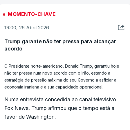
Estes cancelamentos estão relacionados com o
encerramento do Estreito de Ormuz, que impede a
MOMENTO-CHAVE
exportação de petróleo bruto e derivados do
19:00, 26 Abril 2026
Golfo Pérsico, região que, antes da guerra,
abastecia cerca de 20% do mercado mundial.
Trump garante não ter pressa para alcançar
acordo
No caso do combustível para a aviação, devido à
escassez de capacidade de refinação, a Europa
O Presidente norte-americano, Donald Trump, garantiu hoje
não ter pressa num novo acordo com o Irão, estando a
importava cerca de metade do seu abastecimento
estratégia de pressão máxima do seu Governo a asfixiar a
do Golfo Pérsico.
economia iraniana e a sua capacidade operacional.
Numa entrevista concedida ao canal televisivo
A interrupção da navegação naquela rota fez com
Fox News, Trump afirmou que o tempo está a
que o preço disparasse, e muitas companhias
favor de Washington.
aéreas -- entre as quais a própria Transavia -
decidiram repercutir pelo menos parte destes