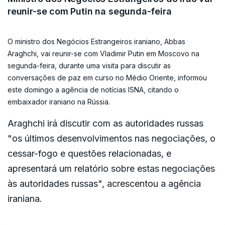
Além disso, acusou o Governo libanês de inação
reunir-se com Putin na segunda-feira
face aos bombardeamentos e denunciou os
termos da trégua, alegando que permitem a Israel
O ministro dos Negócios Estrangeiros iraniano, Abbas
continuar operações militares no país.
Araghchi, vai reunir-se com Vladimir Putin em Moscovo na
segunda-feira, durante uma visita para discutir as
Segundo o acordo em vigor, Israel reserva-se o
conversações de paz em curso no Médio Oriente, informou
este domingo a agência de notícias ISNA, citando o
direito de atacar alvos do Hezbollah para impedir
embaixador iraniano na Rússia.
ações consideradas iminentes ou em curso.
Araghchi irá discutir com as autoridades russas
"os últimos desenvolvimentos nas negociações, o
A escalada atual ocorre num cenário de tensões
cessar-fogo e questões relacionadas, e
prolongadas na fronteira israelo-libanesa, com
apresentará um relatório sobre estas negociações
trocas regulares de ataques desde o reinício das
às autoridades russas", acrescentou a agência
hostilidades em março.
iraniana.
(Lusa)