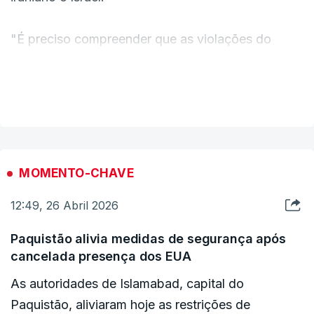
"É preciso compreender que as violações do
Hezbollah estão, de facto, a desmantelar o
cessar-fogo", afirmou num vídeo divulgado por
VER MAIS
ocasião do Conselho de Ministros semanal.
"Faremos o que for necessário para restabelecer
a segurança", sublinhou.
MOMENTO-CHAVE
12:49, 26 Abril 2026
Paquistão alivia medidas de segurança após
cancelada presença dos EUA
As autoridades de Islamabad, capital do
Paquistão, aliviaram hoje as restrições de