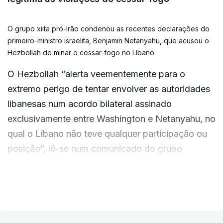
O grupo xiita pró-Irão condenou as recentes declarações do
primeiro-ministro israelita, Benjamin Netanyahu, que acusou o
Hezbollah de minar o cessar-fogo no Líbano.
O Hezbollah “alerta veementemente para o
extremo perigo de tentar envolver as autoridades
libanesas num acordo bilateral assinado
exclusivamente entre Washington e Netanyahu, no
qual o Líbano não teve qualquer participação ou
posição”, lê-se num comunicado do grupo
partilhado no Telegram.
VER MAIS
“A continuidade da resistência, visando as
concentrações do inimigo israelita no nosso