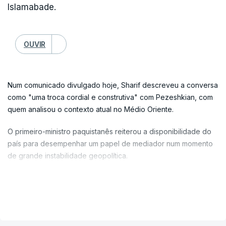
fevereiro.
Islamabade.
"Não sei se teve alguma coisa a ver com isso,
OUVIR
acho realmente que não, com base no que
sabemos", afirmou, citado pela agência de
notícias France-Presse (AFP).
Num comunicado divulgado hoje, Sharif descreveu a conversa
como "uma troca cordial e construtiva" com Pezeshkian, com
Alguns minutos antes, Trump tinha respondido
quem analisou o contexto atual no Médio Oriente.
"nunca se sabe" quando questionado se pensava
O primeiro-ministro paquistanês reiterou a disponibilidade do
que os disparos estavam ligados à guerra no Irão.
país para desempenhar um papel de mediador num momento
de grande instabilidade geopolítica.
c/ Lusa
"Reafirmei que, com o apoio de amigos e parceiros, o
Paquistão continua empenhado em actuar como um facilitador
VER MAIS
honesto e sincero, trabalhando incansavelmente para
promover uma paz duradoura e uma estabilidade permanente