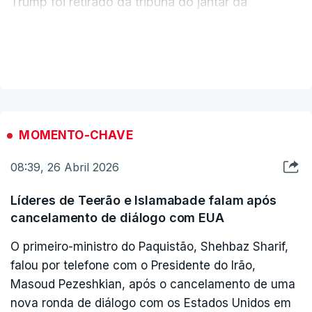
Trump foi retirado da tribuna do jantar da
Associação de Correspondentes da Casa Branca
após terem sido ouvidos tiros perto da sala do
VER MAIS
hotel e de os serviços de segurança terem detido
um homem armado.
"Isto não me vai fazer desistir de ganhar a guerra
MOMENTO-CHAVE
no Irão", afirmou Trump durante uma conferência
08:39, 26 Abril 2026
de imprensa já na Casa Branca, a sede da
presidência, poucas horas após o incidente.
Líderes de Teerão e Islamabade falam após
cancelamento de diálogo com EUA
Trump considerou que o incidente não está
O primeiro-ministro do Paquistão, Shehbaz Sharif,
relacionado com a crise internacional,
falou por telefone com o Presidente do Irão,
nomeadamente a guerra que os Estados Unidos e
Masoud Pezeshkian, após o cancelamento de uma
Israel têm em curso contra o Irão desde 28 de
nova ronda de diálogo com os Estados Unidos em