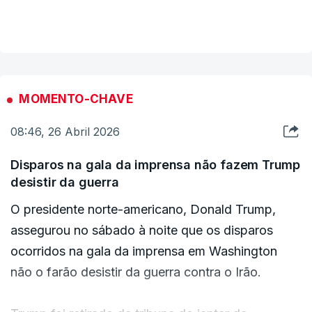
Amer Ramesh, que terá sido detido numa
VER MAIS
operação antiterrorista no sudeste do Irão e
acusado de rebelião armada, incluindo o
envolvimento em atentados bombistas e
emboscadas contra militares.
MOMENTO-CHAVE
08:46, 26 Abril 2026
O Jaish al-Adl é um grupo militante extremista
sunita ativo na região mais pobre do Irão, Sistan-
Disparos na gala da imprensa não fazem Trump
Baluchistão.
desistir da guerra
O presidente norte-americano, Donald Trump,
assegurou no sábado à noite que os disparos
ocorridos na gala da imprensa em Washington
não o farão desistir da guerra contra o Irão.