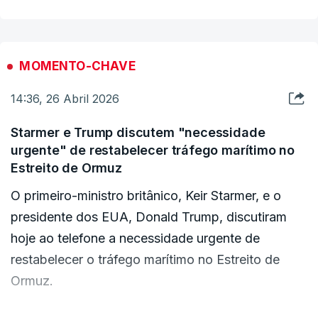
comunicado.
Islamabad para uma visita a Omã, vai transmitir
aos seus interlocutores paquistaneses - cujo país
“No entanto, em vez disso, [Israel] intensificou a
é o principal mediador entre Teerão e Washington
sua agressão e os seus ataques, confirmando a
MOMENTO-CHAVE
- as "posições e pontos de vista do Irão sobre
sua natureza criminosa, traiçoeira e desrespeito
14:36, 26 Abril 2026
qualquer acordo" futuro.
por todas as leis e convenções internacionais”,
declara o Hezbollah.
Starmer e Trump discutem "necessidade
Omã já foi, anteriormente, mediador de
urgente" de restabelecer tráfego marítimo no
negociações entre Irão e Estados Unidos.
Estreito de Ormuz
O primeiro-ministro britânico, Keir Starmer, e o
presidente dos EUA, Donald Trump, discutiram
hoje ao telefone a necessidade urgente de
restabelecer o tráfego marítimo no Estreito de
Ormuz.