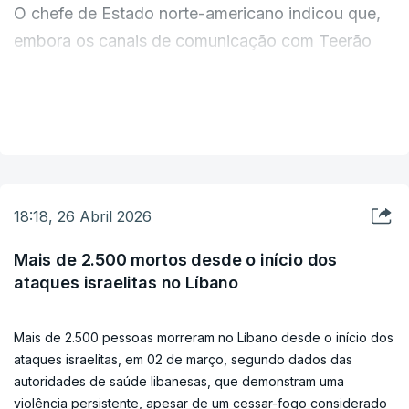
O chefe de Estado norte-americano indicou que,
aumentos nos seus clientes.
embora os canais de comunicação com Teerão
permaneçam abertos através de aliados como o
O diretor executivo da Agência Internacional da
Paquistão, não sente urgência em sentar-se à
Energia (AIE), Fatih Birol, tinha avisado em
VER MAIS
mesa das negociações de imediato.
meados de abril que a União Europeia não tinha
reservas de combustível para aviões para mais de
Reiterou também que o seu principal objetivo
seis semanas.
continua a ser impedir que a República Islâmica
18:18, 26 Abril 2026
desenvolva armamento atómico, classificando tal
(Lusa)
possibilidade como uma ameaça existencial à
Mais de 2.500 mortos desde o início dos
ataques israelitas no Líbano
estabilidade global.
Mais de 2.500 pessoas morreram no Líbano desde o início dos
"Não podemos permitir que o Irão possua armas
ataques israelitas, em 02 de março, segundo dados das
nucleares em circunstância alguma. Eles usariam
autoridades de saúde libanesas, que demonstram uma
essas armas e poriam em perigo Israel, a Europa e
violência persistente, apesar de um cessar-fogo considerado