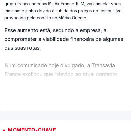
grupo franco-neerlandês Air France-KLM, vai cancelar voos
em maio e junho devido à subida dos preços do combustível
provocada pelo conflito no Médio Oriente.
Esse aumento está, segundo a empresa, a
comprometer a viabilidade financeira de algumas
das suas rotas.
Num comunicado hoje divulgado, a Transavia
France explicou que "devido ao atual contexto
geopolítico no Médio Oriente e ao seu impacto
nos preços do combustível de aviação, está a
VER MAIS
ajustar o seu calendário de voos e vê-se obrigada
a cancelar vários voos previstos para maio e
junho de 2026".
MOMENTO-CHAVE