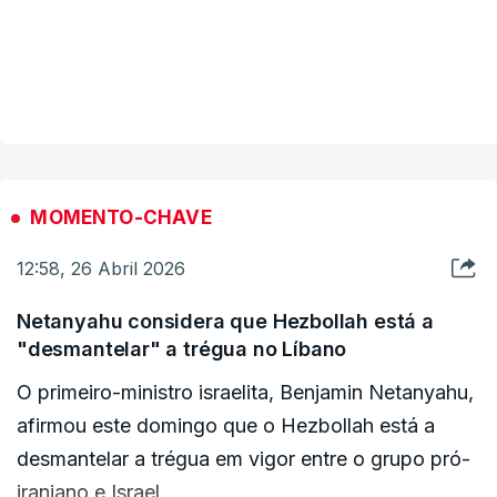
"Aviões de guerra israelitas realizaram um ataque"
em Kfar Tibnit, uma das localidades visadas pelo
VER MAIS
aviso de Israel, noticiou a agência libanesa ANI,
citada pela francesa AFP.
A agência de notícias libanesa acrescentou que
MOMENTO-CHAVE
havia informações sobre vítimas do ataque
12:58, 26 Abril 2026
israelita, mas sem pormenores.
Netanyahu considera que Hezbollah está a
c/ Lusa
"desmantelar" a trégua no Líbano
O primeiro-ministro israelita, Benjamin Netanyahu,
afirmou este domingo que o Hezbollah está a
desmantelar a trégua em vigor entre o grupo pró-
iraniano e Israel.