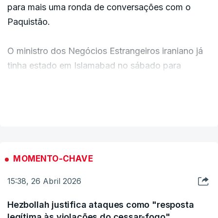
para mais uma ronda de conversações com o
Paquistão.
O ministro dos Negócios Estrangeiros iraniano já
tinha estado em Islamabad no sábado para
manter conversações com os EUA, mas o
presidente Donald Trump anunciou mais tarde que
VER MAIS
tinha cancelado a viagem dos seus enviados ao
Paquistão.
MOMENTO-CHAVE
15:38, 26 Abril 2026
Hezbollah justifica ataques como "resposta
legítima às violações do cessar-fogo"