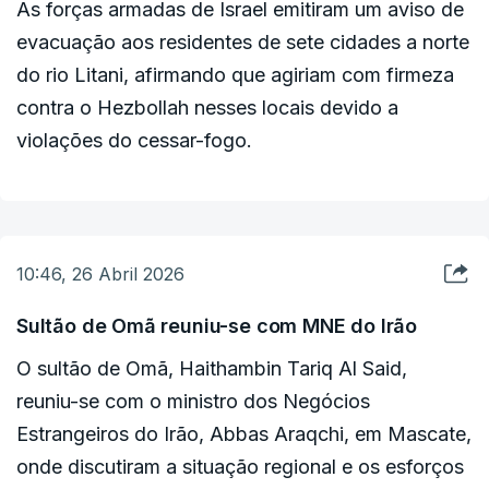
As forças armadas de Israel emitiram um aviso de
Islamabad, após um longo dia de reuniões com
evacuação aos residentes de sete cidades a norte
altos funcionários militares e civis paquistaneses,
do rio Litani, afirmando que agiriam com firmeza
sem esperar pela chegada dos enviados do
contra o Hezbollah nesses locais devido a
Governo norte-americano para retomar
violações do cessar-fogo.
negociações de paz.
Posteriormente, o Presidente dos Estados Unidos,
Donald Trump, anunciou o cancelamento da
10:46, 26 Abril 2026
viagem ao Paquistão dos representantes norte-
americanos para retomar negociações de paz
Sultão de Omã reuniu-se com MNE do Irão
com o Irão, alegando vantagem estratégica em
O sultão de Omã, Haithambin Tariq Al Said,
relação a Teerão.
reuniu-se com o ministro dos Negócios
Estrangeiros do Irão, Abbas Araqchi, em Mascate,
onde discutiram a situação regional e os esforços