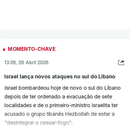
"Os líderes discutiram a necessidade urgente de
restabelecer o tráfego marítimo no Estreito de
VER MAIS
Ormuz, dadas as graves consequências para a
economia global e o custo de vida das pessoas
no Reino Unido e em todo o mundo", afirmou um
porta-voz do gabinete de Starmer em
MOMENTO-CHAVE
comunicado.
13:39, 26 Abril 2026
"O primeiro-ministro partilhou os últimos
Israel lança novos ataques no sul do Líbano
progressos na sua iniciativa conjunta com o
Israel bombardeou hoje de novo o sul do Líbano
presidente (Emmanuel) Macron para restaurar a
depois de ter ordenado a evacuação de sete
liberdade de navegação", acrescentou.
localidades e de o primeiro-ministro israelita ter
acusado o grupo libanês Hezbollah de estar a
"desintegrar o cessar-fogo".