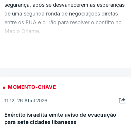
segurança, após se desvanecerem as esperanças
de uma segunda ronda de negociações diretas
entre os EUA e o Irão para resolver o conflito no
Médio Oriente.
A decisão ocorre na sequência da interrupção do
VER MAIS
retomar do diálogo entre os Estados Unidos e o
Irão, sob mediação paquistanesa, depois de o
Presidente norte-americano, Donald Trump, ter
cancelado no sábado a viagem dos seus enviados
MOMENTO-CHAVE
a Islamabad, onde esteve o ministro dos
11:12, 26 Abril 2026
Negócios Estrangeiros iraniano.
Exército israelita emite aviso de evacuação
No sábado à noite, o ministro dos Negócios
para sete cidades libanesas
Estrangeiros do Irão, Abbas Araghchi, deixou