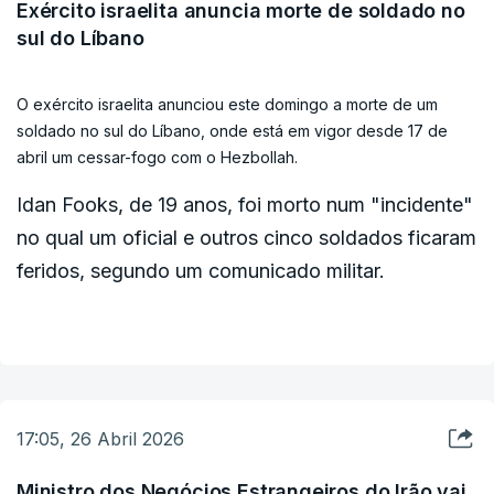
O Hezbollah rejeitou as acusações, afirmando que
paz em curso no Médio Oriente.
Exército israelita anuncia morte de soldado no
sul do Líbano
as suas operações constituem uma "resposta
legítima" às "violações contínuas" da trégua por
parte de Israel desde o início do acordo. Em
O exército israelita anunciou este domingo a morte de um
soldado no sul do Líbano, onde está em vigor desde 17 de
comunicado, citado pela agência de notícias
abril um cessar-fogo com o Hezbollah.
francesa AFP, o movimento garantiu que
continuará a retaliar e declarou-se preparado para
Idan Fooks, de 19 anos, foi morto num "incidente"
defender o território libanês.
no qual um oficial e outros cinco soldados ficaram
feridos, segundo um comunicado militar.
O grupo criticou ainda a intensificação dos
ataques israelitas durante o período de cessar-
fogo e manifestou oposição a negociações
diretas com Israel, após contactos recentes em
Washington entre representantes dos dois países.
17:05, 26 Abril 2026
Ministro dos Negócios Estrangeiros do Irão vai