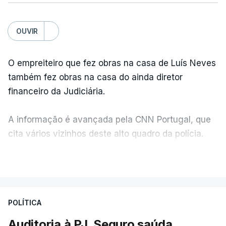
OUVIR
O empreiteiro que fez obras na casa de Luís Neves
também fez obras na casa do ainda diretor
financeiro da Judiciária.
A informação é avançada pela CNN Portugal, que
cita vários vizinhos deste alto quadro da polícia.
VER MAIS
Foi o diretor financeiro, Álvaro Pires, que assumiu a
responsabilidade de sugerir as instalações da
Construbarcelos para acolher um atrelado
POLÍTICA
apreendido numa operação de droga.
Auditoria à PJ. Seguro saúda