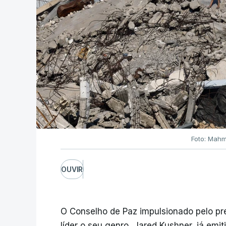
Foto: Mahm
OUVIR
O Conselho de Paz impulsionado pelo p
líder o seu genro, Jared Kushner, já emit