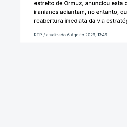
estreito de Ormuz, anunciou esta q
“Este contrato será um dos muitos essen
iranianos adiantam, no entanto, q
funcionário.
reabertura imediata da via estrat
Inicialmente, os
planos para esta base mi
RTP
/
atualizado 6 Agosto 2026, 13:46
Estabilização previam uma capacidade pa
Em novembro de 2025, uma resolução d
estabelecimento de uma Força Internacio
incerto, a esta altura, quem poderá con
ser efetivamente mobilizada.
Marrocos foi um dos países que se pr
hoje mesmo, o Uganda aprovou no Parl
necessidade.
Na semana passada, o presidente nort