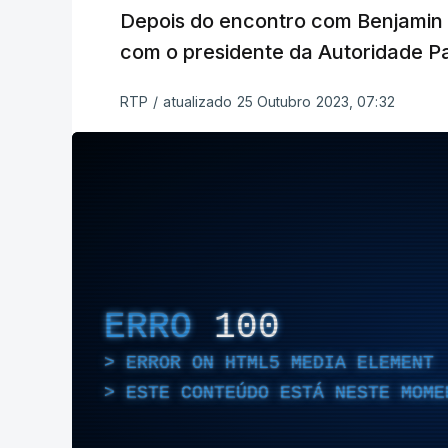
Depois do encontro com Benjami
com o presidente da Autoridade Pal
RTP
/
atualizado 25 Outubro 2023, 07:32
ERRO
100
ERROR ON HTML5 MEDIA ELEMENT
ESTE CONTEÚDO ESTÁ NESTE MOME