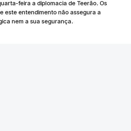
uarta-feira a diplomacia de Teerão. Os
ciais para o futuro de Gaza”, acrescenta este
ue este entendimento não assegura a
égica nem a sua segurança.
litar
para uma futura Força Internacional de
ra 5.000 militares.
o Conselho de Segurança da ONU aprovou o
nal de Estabilização para Gaza, sendo ainda
tribuir com o envio de tropas ou quando poderá
edispôs a contribuir com um contingente e
amento o envio de militares, em caso de
e-americano anunciou um acordo com o Hamas