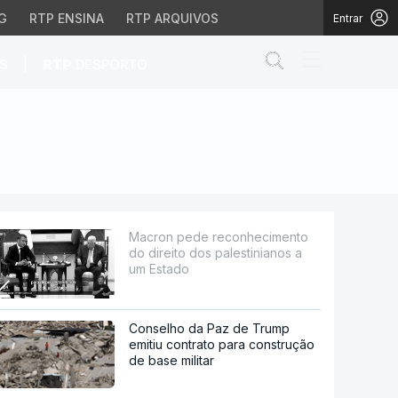
G
RTP ENSINA
RTP ARQUIVOS
Entrar
Abrir campo de
|
S
RTP
DESPORTO
s palestinianos a um E
Macron pede reconhecimento
do direito dos palestinianos a
um Estado
Conselho da Paz de Trump
emitiu contrato para construção
de base militar