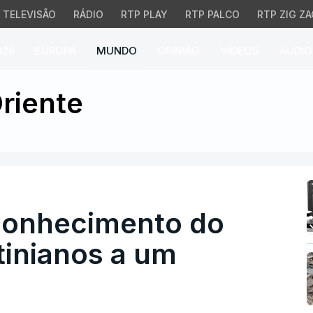
TELEVISÃO
RÁDIO
RTP PLAY
RTP PALCO
RTP ZIG ZA
026
EUROPA
MUNDO
OPINIÃO
VÍDEOS
ÁUDIO
hecimento do direito do
riente
conhecimento do
stinianos a um