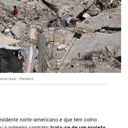
oud Issa - Reuters
residente norte-americano e que tem como
iu o primeiro contrato:
trata-se de um projeto