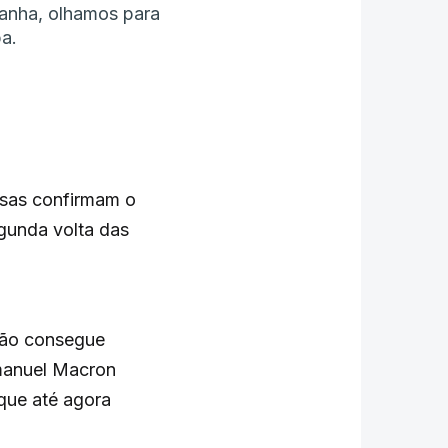
anha, olhamos para
a.
esas confirmam o
gunda volta das
não consegue
mmanuel Macron
que até agora