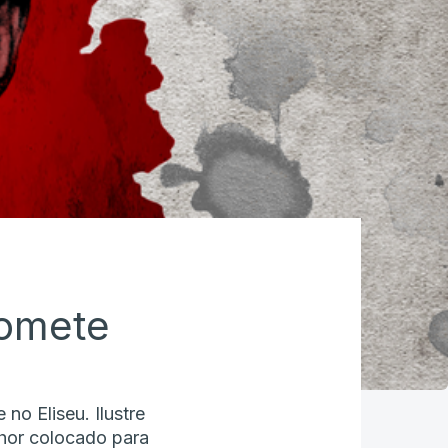
romete
o Eliseu. Ilustre
hor colocado para