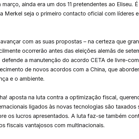
 março, ainda era um dos 11 pretendentes ao Eliseu. 
 Merkel seja o primeiro contacto oficial com líderes 
.
 avançar com as suas propostas – na certeza que gr
cilmente ocorrerão antes das eleições alemãs de setem
n defende a manutenção do acordo CETA de livre-com
lecimento de novos acordos com a China, que abord
nça e o ambiente.
a! aposta na luta contra a optimização fiscal, queren
ernacionais ligados às novas tecnologias são taxados 
obre os lucros apresentados. A luta faz-se também con
s fiscais vantajosos com multinacionais.