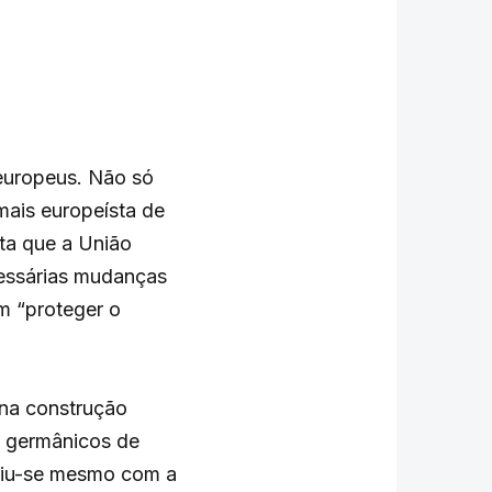
europeus. Não só
mais europeísta de
ita que a União
cessárias mudanças
m “proteger o
 na construção
as germânicos de
niu-se mesmo com a