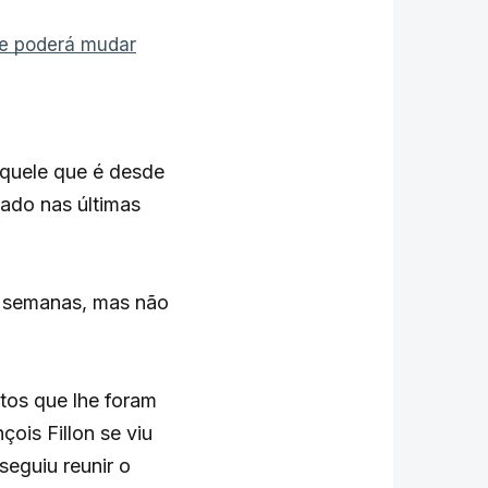
ue poderá mudar
aquele que é desde
iado nas últimas
s semanas, mas não
tos que lhe foram
ois Fillon se viu
eguiu reunir o