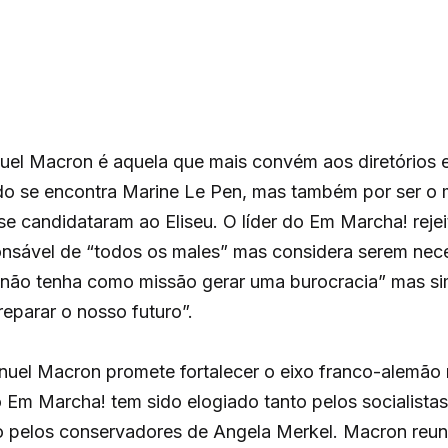
uel Macron é aquela que mais convém aos diretórios 
do se encontra Marine Le Pen, mas também por ser o 
se candidataram ao Eliseu. O líder do Em Marcha! reje
onsável de “todos os males” mas considera serem ne
“não tenha como missão gerar uma burocracia” mas si
eparar o nosso futuro”.
uel Macron promete fortalecer o eixo franco-alemão
o Em Marcha! tem sido elogiado tanto pelos socialist
o pelos conservadores de Angela Merkel. Macron reu