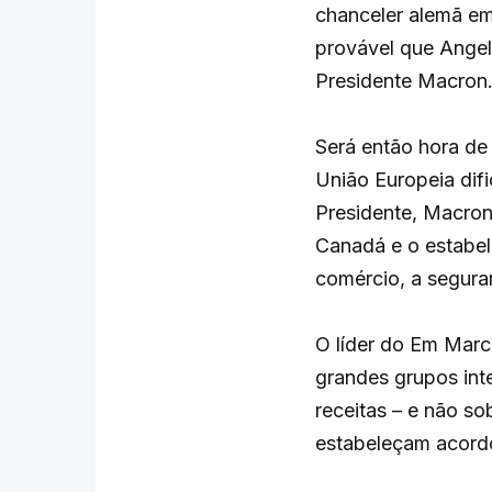
chanceler alemã em
provável que Angela
Presidente Macron
Será então hora de
União Europeia difi
Presidente, Macro
Canadá e o estabe
comércio, a segura
O líder do Em March
grandes grupos int
receitas – e não s
estabeleçam acordo