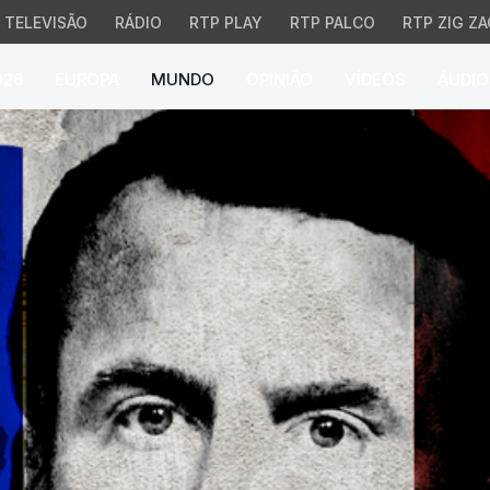
TELEVISÃO
RÁDIO
RTP PLAY
RTP PALCO
RTP ZIG ZA
026
EUROPA
MUNDO
OPINIÃO
VÍDEOS
ÁUDIO
 O que promete fazer n