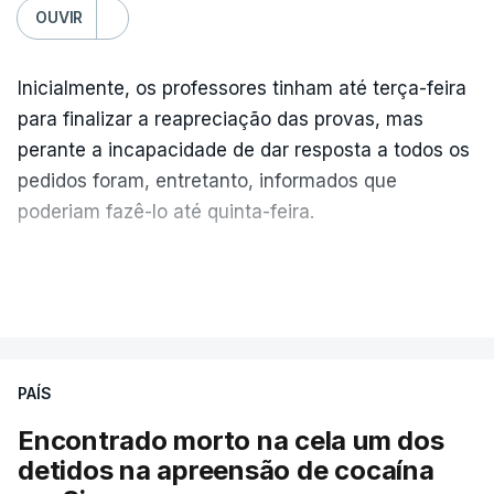
OUVIR
Inicialmente, os professores tinham até terça-feira
para finalizar a reapreciação das provas, mas
perante a incapacidade de dar resposta a todos os
pedidos foram, entretanto, informados que
poderiam fazê-lo até quinta-feira.
A intenção era que os resultados fossem
VER MAIS
publicados no dia seguinte (sexta-feira), o que
poderá não acontecer.
PAÍS
No domingo, estavam concluídos cerca de 50 por
cento dos mais de 20 mil pedidos de reapreciação,
Encontrado morto na cela um dos
mas Cristina Mota, porta-voz da Missão Escola
detidos na apreensão de cocaína
Pública, tem dúvidas de que o processo esteja