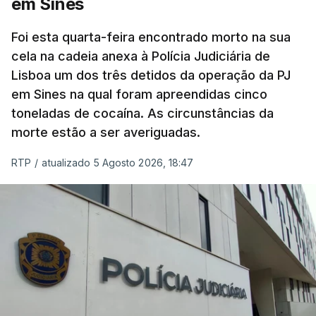
em Sines
concluído a tempo.
Foi esta quarta-feira encontrado morto na sua
cela na cadeia anexa à Polícia Judiciária de
"Durante o fim de semana e nos últimos dias,
Lisboa um dos três detidos da operação da PJ
apercebamo-nos que ainda estão a ser
em Sines na qual foram apreendidas cinco
convocados professores para reapreciações"
,
toneladas de cocaína. As circunstâncias da
disse a professora à agência Lusa.
"Será
morte estão a ser averiguadas.
praticamente impossível termos a totalidade
das reapreciações na sexta-feira".
RTP
/
atualizado 5 Agosto 2026, 18:47
Segundo os docentes, o processo de reapreciação
está a enfrentar vários constrangimentos. Há
casos em que faltam os modelos preenchidos
pelos alunos com a alegação justificativa para o
pedido de reapreciação, ou os documentos que os
relatores devem preencher.