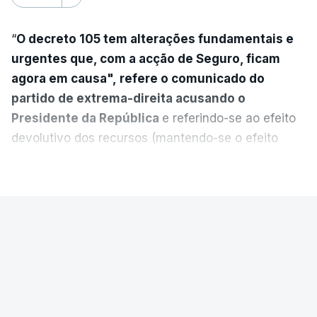
“
O decreto 105 tem alterações fundamentais e
urgentes que, com a acção de Seguro, ficam
agora em causa", refere o comunicado do
partido de extrema-direita acusando o
Presidente da República
e referindo-se ao efeito
devolutivo dos recursos (mantendo-se o efeito
suspensivo) e o aumento do prazo para detenção
VER MAIS
em centro de acolhimento temporário.
Chega refere ainda que Seguro tem reservas
PAÍS
quanto à possibilidade de expulsar do país
cidadãos adultos em situação ilegal, se
Luís Neves terá sido avisado da
tiverem filhos menores.
auditoria à Judiciária antes de ser
anunciada
“Com esta acção de Seguro, sendo atingido o