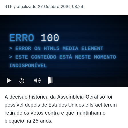
RTP
/
atualizado 27 Outubro 2016, 08:24
ERRO
100
ERROR ON HTML5 MEDIA ELEMENT
ESTE CONTEÚDO ESTÁ NESTE MOMENTO
INDISPONÍVEL
A decisão histórica da Assembleia-Geral só foi
possível depois de Estados Unidos e Israel terem
retirado os votos contra e que mantinham o
bloqueio há 25 anos.