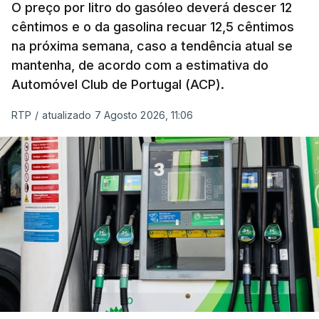
de um cabaz de produtos alimentares
O preço por litro do gasóleo deverá descer 12
comercializados internacionalmente, subiu para
cêntimos e o da gasolina recuar 12,5 cêntimos
na próxima semana, caso a tendência atual se
131,1 pontos em julho, face aos 130,3 de junho.
mantenha, de acordo com a estimativa do
Automóvel Club de Portugal (ACP).
O aumento dos preços dos alimentos básicos
tende a traduzir-se em preços mais elevados
RTP
/
atualizado 7 Agosto 2026, 11:06
nas prateleiras nos meses seguintes, à medida
que os fornecedores repercutem os seus
custos nos consumidores.
Em julho, o aumento esteve associado aos preços
do açúcar (+5,6%), dos cereais (+3,4%) e dos
óleos vegetais (+2%).
Estes aumentos foram "parcialmente
compensados por quedas" nos preços das "carnes