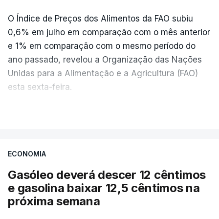
O Índice de Preços dos Alimentos da FAO subiu
0,6% em julho em comparação com o mês anterior
e 1% em comparação com o mesmo período do
ano passado, revelou a Organização das Nações
Unidas para a Alimentação e a Agricultura (FAO)
esta sexta-feira.
VER MAIS
Os preços globais dos alimentos atingiram o
seu nível mais elevado em três anos e meio,
ECONOMIA
com ondas de calor no Verão e conflitos na
Ucrânia e no Médio Oriente a elevar os
Gasóleo deverá descer 12 cêntimos
custos das colheitas.
e gasolina baixar 12,5 cêntimos na
próxima semana
O índice, que acompanha as variações mensais