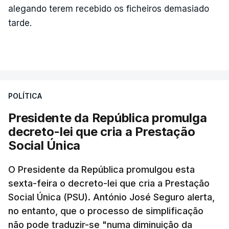
alegando terem recebido os ficheiros demasiado
"Reforçámos uma pergunta que fizemos em abril e
tarde.
à qual o Ministro das Finanças ainda não
respondeu: porque o Governo está atrasado
na publicação de um decreto-lei que cria o fundo
que vai transferir estas receitas fiscais para os
territórios que são abrangidos por estas
POLÍTICA
barragens?", questionou ainda.
Presidente da República promulga
decreto-lei que cria a Prestação
Para o deputado socialista "é incompreensível não
Social Única
só que os impostos possam acabar por não serem
cobrados, como também que haja atrasos, seja por
O Presidente da República promulgou esta
motivos políticos ou por motivos burocráticos,
sexta-feira o decreto-lei que cria a Prestação
na transferência depois destas verbas para as
Social Única (PSU). António José Seguro alerta,
populações".
no entanto, que o processo de simplificação
não pode traduzir-se "numa diminuição da