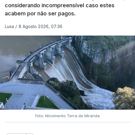
considerando incompreensível caso estes
frente da polícia criminal, Luís Neves está há
acabem por não ser pagos.
praticamente um mês sem sair do topo das
notícias.
Lusa
/
8 Agosto 2026, 07:36
ARTIGOS RELACIONADOS
Nova polémica com Luís
Neves. Ministro nega
favorecimento a construtora
DST
7 Agosto 2026, 20:28
Foto: Movimento Terra de Miranda
Partidos criticam silêncio de
Luís Montenegro nas
polémicas com Luís Neves