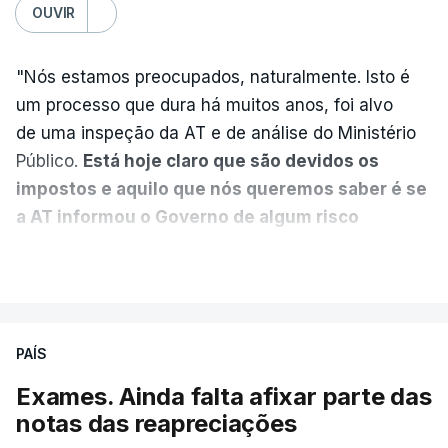
OUVIR
atualizado 7 Agosto 2026, 21:04
"Nós estamos preocupados, naturalmente. Isto é
Diretor financeiro da PJ
um processo que dura há muitos anos, foi alvo
nega que Construbarcelos
tenha feito obras na casa
de uma inspeção da AT e de análise do Ministério
onde vive
Público.
Está hoje claro que são devidos os
atualizado 7 Agosto 2026, 15:56
impostos e aquilo que nós queremos saber é se
a AT informou o Governo de algum risco
Auditoria à PJ foi pedida por
caducidade
", disse, em declarações à Lusa, o
VER MAIS
atual diretor
deputado do PS Miguel Costa Matos.
atualizado 7 Agosto 2026, 20:20
Na sequência de notícias desta semana sobre o
risco de caducidade dos 335,2 milhões euros
PAÍS
devidos em impostos pelo negócio das seis
Exames. Ainda falta afixar parte das
barragens transmontanas vendidas pela EDP à
notas das reapreciações
Engie, o PS questionou, através do Parlamento, o