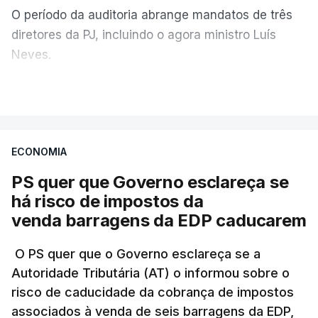
O período da auditoria abrange mandatos de três
diretores da PJ, incluindo o agora ministro Luís
Neves.
VER MAIS
A Judiciária confirma que foi o atual diretor quem
sugeriu esta auditoria e que a ministra concordou.
ECONOMIA
Não há prazos fixados para a conclusão desta
avaliação à Polícia Judiciária.
PS quer que Governo esclareça se
há risco de impostos da
Do início da polémica com a revelação de obras a
venda barragens da EDP caducarem
título pessoal, numa propriedade no Alentejo, feitas
pelo mesmo empreiteiro contratado 17 vezes para
O PS quer que o Governo esclareça se a
Autoridade Tributária (AT) o informou sobre o
obras na Polícia Judiciária (PJ) até aos últimos dias,
risco de caducidade da cobrança de impostos
em que até do Governo surgiram ordens para mais
associados à venda de seis barragens da EDP,
inquéritos e averiguações aos seus mandatos à