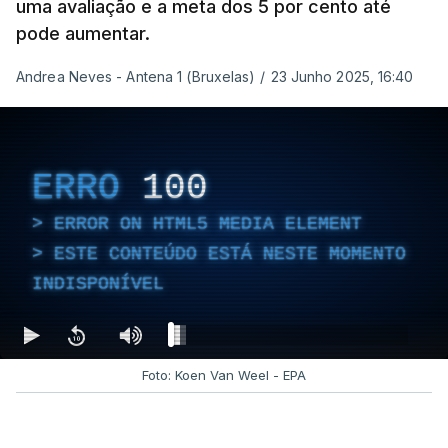
uma avaliação e a meta dos 5 por cento até
pode aumentar.
Andrea Neves - Antena 1 (Bruxelas)
/
23 Junho 2025, 16:40
ERRO
100
ERROR ON HTML5 MEDIA ELEMENT
ESTE CONTEÚDO ESTÁ NESTE MOMENTO
INDISPONÍVEL
Foto: Koen Van Weel - EPA