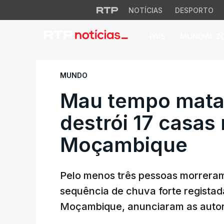
NOTÍCIAS
DESPORTO
PAÍS
MUNDIAL 2
Mau tempo mata tr
MUNDO
Mau tempo mata 
destrói 17 casas
Moçambique
Pelo menos três pessoas morreram
sequência de chuva forte registad
Moçambique, anunciaram as autori