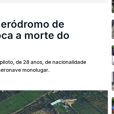
re se é garantido o superior interesse da
 aeródromo de
oca a morte do
 piloto, de 28 anos, de nacionalidade
 aeronave monolugar.
T
MENTO INDISPONÍVEL