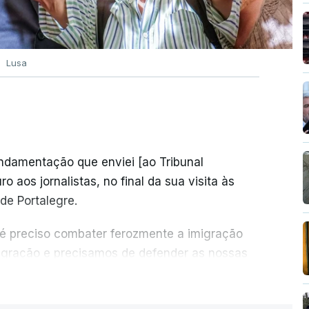
Lusa
undamentação que enviei [ao Tribunal
o aos jornalistas, no final da sua visita às
de Portalegre.
 é preciso combater ferozmente a imigração
migração e precisamos de defender as nossas
com tratarmos com dignidade as pessoas,
ER MAIS
crescentou.