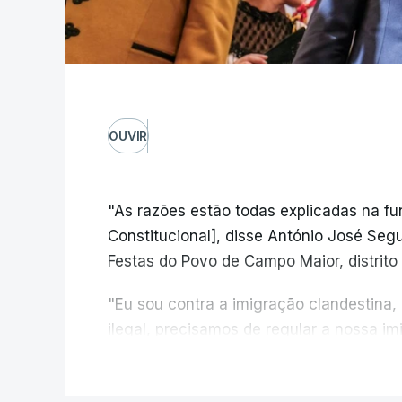
OUVIR
"As razões estão todas explicadas na f
Constitucional], disse António José Segur
Festas do Povo de Campo Maior, distrito 
"Eu sou contra a imigração clandestina,
ilegal, precisamos de regular a nossa i
fronteiras e nada disto é incompatível 
V
designadamente menores e crianças", a