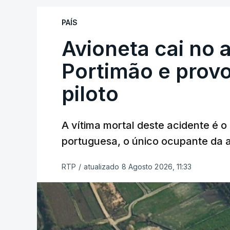
António José Seguro mostrou dúvidas sob
PAÍS
criança.
Avioneta cai no
Portimão e prov
piloto
A vítima mortal deste acidente é o
ERRO
100
portuguesa, o único ocupante da
ERROR ON HTML5 MEDIA ELEMEN
ESTE CONTEÚDO ESTÁ NESTE MO
RTP
/
atualizado 8 Agosto 2026, 11:33