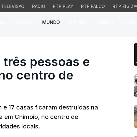
TELEVISÃO
RÁDIO
RTP PLAY
RTP PALCO
RTP ZIG ZA
026
EUROPA
MUNDO
OPINIÃO
VÍDEOS
ÁUDIO
ês pessoas e destrói 1
três pessoas e
 no centro de
 e 17 casas ficaram destruídas na
a em Chimoio, no centro de
dades locais.