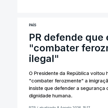
PAÍS
PR defende que 
"combater feroz
ilegal"
O Presidente da República voltou 
"combater ferozmente" a imigração
insiste que defender a segurança 
dignidade humana.
RTP
/
atualizado 8 Agosto 2026, 15:17