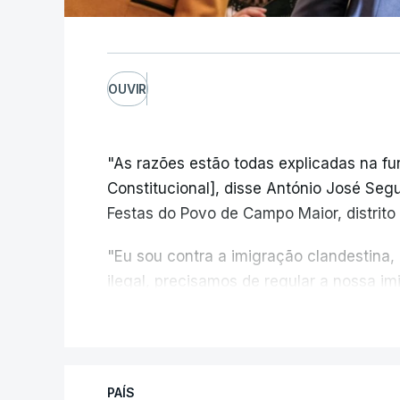
OUVIR
"As razões estão todas explicadas na f
Constitucional], disse António José Segur
Festas do Povo de Campo Maior, distrito 
"Eu sou contra a imigração clandestina,
ilegal, precisamos de regular a nossa i
fronteiras e nada disto é incompatível 
V
designadamente menores e crianças", a
António José Seguro mostrou dúvidas sob
PAÍS
criança.