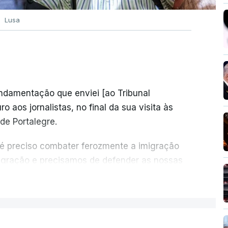
Lusa
undamentação que enviei [ao Tribunal
o aos jornalistas, no final da sua visita às
de Portalegre.
 é preciso combater ferozmente a imigração
migração e precisamos de defender as nossas
com tratarmos com dignidade as pessoas,
ER MAIS
crescentou.
re se é garantido o superior interesse da