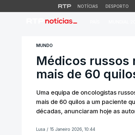
NOTÍCIAS
DESPORTO
PAÍS
MUNDIAL 2
Médicos russos ret
MUNDO
Médicos russos 
mais de 60 quilo
Uma equipa de oncologistas russo
mais de 60 quilos a um paciente q
décadas, anunciaram hoje as autor
Lusa
/
15 Janeiro 2026, 10:44