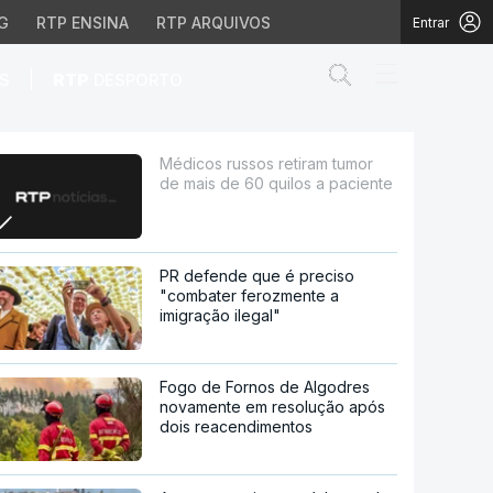
G
RTP ENSINA
RTP ARQUIVOS
Entrar
Abrir campo de
|
S
RTP
DESPORTO
60 quilos a paciente
Médicos russos retiram tumor
de mais de 60 quilos a paciente
PR defende que é preciso
"combater ferozmente a
imigração ilegal"
Fogo de Fornos de Algodres
novamente em resolução após
dois reacendimentos