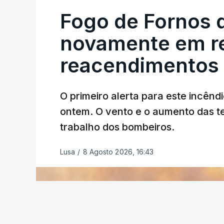
Fogo de Fornos 
novamente em re
reacendimentos
O primeiro alerta para este incêndi
ERRO
100
ontem. O vento e o aumento das te
ERROR ON HTML5 MEDIA ELEMEN
trabalho dos bombeiros.
ESTE CONTEÚDO ESTÁ NESTE MO
Lusa
/
8 Agosto 2026, 16:43