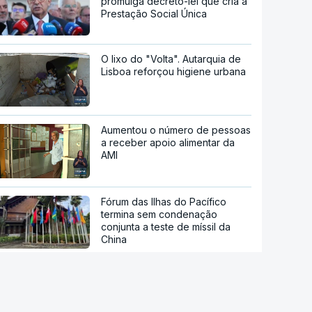
promulga decreto-lei que cria a
Prestação Social Única
O lixo do "Volta". Autarquia de
Lisboa reforçou higiene urbana
Aumentou o número de pessoas
a receber apoio alimentar da
AMI
Fórum das Ilhas do Pacífico
termina sem condenação
conjunta a teste de míssil da
China
Reta final de execução. PRR
desembolsa 13.791 milhões de
euros até agosto