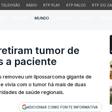
TELEVISÃO
RÁDIO
RTP PLAY
RTP PALCO
RTP ZIG ZA
026
EUROPA
MUNDO
OPINIÃO
VÍDEOS
ÁUDIO
iram tumor de mais de 
retiram tumor de
s a paciente
s removeu um lipossarcoma gigante de
ue vivia com o tumor há mais de duas
idades de saúde regionais.
ADICIONAR COMO FONTE INFORMATIVA