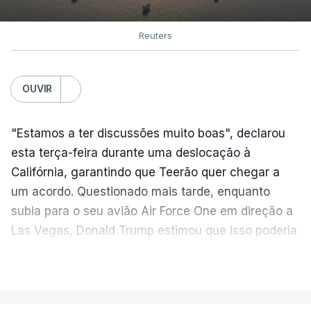
Reuters
OUVIR
"Estamos a ter discussões muito boas", declarou
esta terça-feira durante uma deslocação à
Califórnia, garantindo que Teerão quer chegar a
um acordo. Questionado mais tarde, enquanto
subia para o seu avião Air Force One em direção a
Las Vegas, Donald Trump estimou que isso poderia
acontecer "amanhã [hoje] ou no dia seguinte".
VER MAIS
O secretário de Estado norte-americano, Marco
Rubio, tinha dado conta na terça-feira de