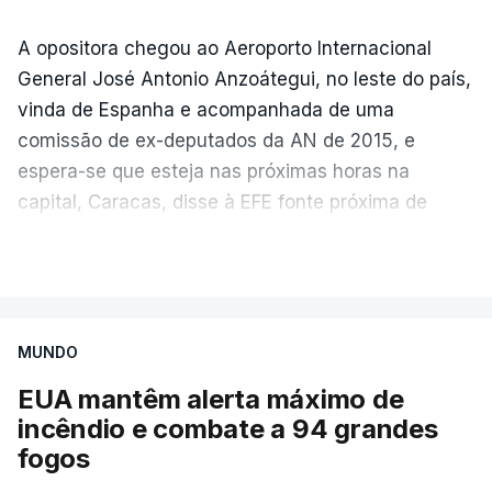
A opositora chegou ao Aeroporto Internacional
General José Antonio Anzoátegui, no leste do país,
ERRO
100
vinda de Espanha e acompanhada de uma
ERROR ON HTML5 MEDIA ELEMENT
comissão de ex-deputados da AN de 2015, e
espera-se que esteja nas próximas horas na
ESTE CONTEÚDO ESTÁ NESTE
capital, Caracas, disse à EFE fonte próxima de
MOMENTO INDISPONÍVEL
Figuera.
VER MAIS
Após a sua chegada, Figuera reiterou à imprensa
local que a agenda de trabalho dos próximos dias
Na terça-feira, Donald Trump e o emir do Catar,
estará focada na resposta às consequências dos
MUNDO
xeque Tamim bin Hamad al-Thani, conversaram
sismos de 24 de junho, que deixaram mais de
por telefone sobre os esforços para "acalmar as
EUA mantêm alerta máximo de
6.000 mortos, 16.740 feridos e quase 18.000
tensões"
incêndio e combate a 94 grandes
entre Washington e Teerão e "aproximar
desalojados.
fogos
as duas partes", indicou o palácio do Qatar num
comunicado.
"Isto vai ter uma agenda prioritária que significará