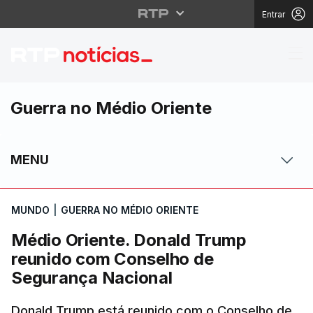
Entrar
Médio Oriente. Donal
Guerra no Médio Oriente
MENU
MUNDO
|
GUERRA NO MÉDIO ORIENTE
Médio Oriente. Donald Trump
reunido com Conselho de
Segurança Nacional
Donald Trump está reunido com o Conselho de