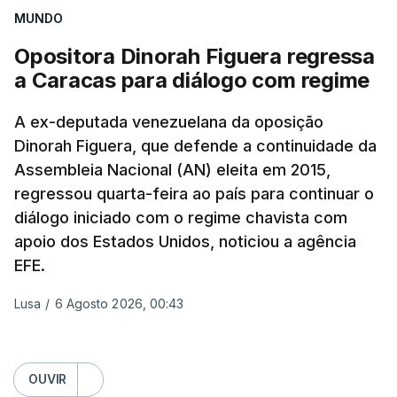
"progressos" nas negociações com o Irão e Omã,
MUNDO
cujas costas se situam ao longo do estreito.
Opositora Dinorah Figuera regressa
a Caracas para diálogo com regime
Segundo o meio de comunicação Axios, que cita
"fontes regionais" não identificadas, e
stá em
A ex-deputada venezuelana da oposição
discussão um acordo temporário de 60 dias
Dinorah Figuera, que defende a continuidade da
para organizar a passagem no estreito entre o
Assembleia Nacional (AN) eleita em 2015,
Irão e o sultanato de Omã.
regressou quarta-feira ao país para continuar o
diálogo iniciado com o regime chavista com
Este acordo preliminar prevê, segundo o Axios, que
apoio dos Estados Unidos, noticiou a agência
todo o transporte marítimo que entre através do
EFE.
estreito utilize uma rota a norte nas águas
iranianas, e que qualquer navio que saia siga uma
Lusa
/
6 Agosto 2026, 00:43
trajetória meridional nas águas controladas por
Omã, tudo isto sem portagens ou direitos de
passagem. A via central seria desminada durante
OUVIR
este período de 60 dias.