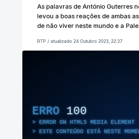
As palavras de António Guterres
levou a boas reações de ambas as 
de não viver neste mundo e a Pal
RTP
/
atualizado 24 Outubro 2023, 22:37
ERRO
100
ERROR ON HTML5 MEDIA ELEMENT
ESTE CONTEÚDO ESTÁ NESTE MOME