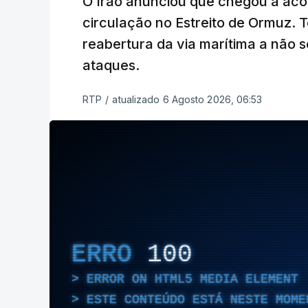
O Irão anunciou que chegou a ac
circulação no Estreito de Ormuz. T
reabertura da via marítima a não 
ataques.
RTP
/
atualizado 6 Agosto 2026, 06:53
ERRO
100
ERROR ON HTML5 MEDIA ELEMENT
ESTE CONTEÚDO ESTÁ NESTE MOME