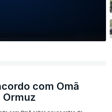
 acordo com Omã
e Ormuz