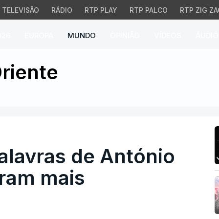
TELEVISÃO
RÁDIO
RTP PLAY
RTP PALCO
RTP ZIG ZA
026
EUROPA
MUNDO
OPINIÃO
VÍDEOS
ÁUDIO
avras de António Guter
riente
alavras de António
aram mais