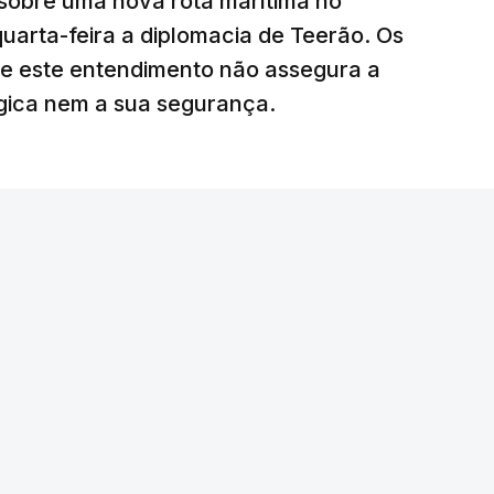
sobre uma nova rota marítima no
uarta-feira a diplomacia de Teerão. Os
ciais para o futuro de Gaza”, acrescenta este
ue este entendimento não assegura a
égica nem a sua segurança.
litar
para uma futura Força Internacional de
ra 5.000 militares.
o Conselho de Segurança da ONU aprovou o
nal de Estabilização para Gaza, sendo ainda
tribuir com o envio de tropas ou quando poderá
edispôs a contribuir com um contingente e
amento o envio de militares, em caso de