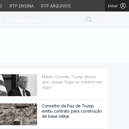
G
RTP ENSINA
RTP ARQUIVOS
Entrar
Abrir campo de
|
S
RTP
DESPORTO
fogo se mantém em vigo
Médio Oriente. Trump afirma
que cessar-fogo se mantém em
vigor
Conselho da Paz de Trump
emitiu contrato para construção
de base militar