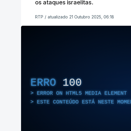
os ataques israelitas.
RTP
/
atualizado 21 Outubro 2025, 06:18
ERRO
100
ERROR ON HTML5 MEDIA ELEMENT
ESTE CONTEÚDO ESTÁ NESTE MOME