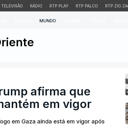
TELEVISÃO
RÁDIO
RTP PLAY
RTP PALCO
RTP ZIG ZA
026
EUROPA
MUNDO
OPINIÃO
VÍDEOS
ÁUDIO
ump afirma que cessar-
riente
Trump afirma que
mantém em vigor
fogo em Gaza ainda está em vigor após