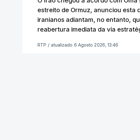
O Irão chegou a acordo com Omã 
estreito de Ormuz, anunciou esta q
“Este contrato será um dos muitos essen
iranianos adiantam, no entanto, q
funcionário.
reabertura imediata da via estrat
Inicialmente, os
planos para esta base mi
RTP
/
atualizado 6 Agosto 2026, 13:46
Estabilização previam uma capacidade pa
Em novembro de 2025, uma resolução d
estabelecimento de uma Força Internacio
incerto, a esta altura, quem poderá con
ser efetivamente mobilizada.
Marrocos foi um dos países que se pr
hoje mesmo, o Uganda aprovou no Parl
necessidade.