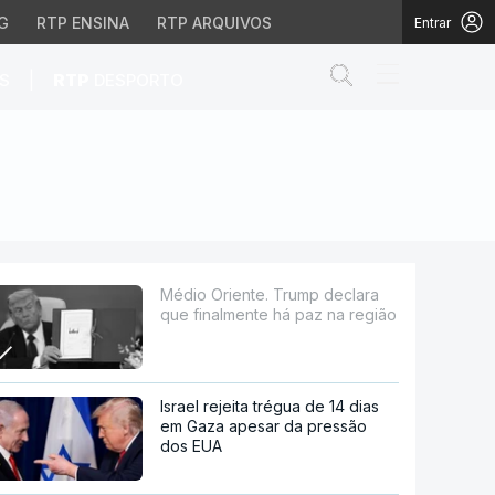
G
RTP ENSINA
RTP ARQUIVOS
Entrar
Abrir campo de
|
S
RTP
DESPORTO
nte há paz na região
Médio Oriente. Trump declara
que finalmente há paz na região
Israel rejeita trégua de 14 dias
em Gaza apesar da pressão
dos EUA