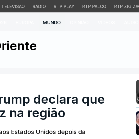
TELEVISÃO
RÁDIO
RTP PLAY
RTP PALCO
RTP ZIG ZA
026
EUROPA
MUNDO
OPINIÃO
VÍDEOS
ÁUDIO
mp declara que finalme
riente
Trump declara que
z na região
aos Estados Unidos depois da