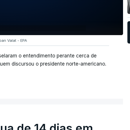
oan Valat - EPA
 selaram o entendimento perante cerca de
quem discursou o presidente norte-americano.
égua de 14 dias em