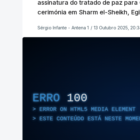
assinatura do tratado de paz para
cerimónia em Sharm el-Sheikh, Egi
Sérgio Infante - Antena 1
/
13 Outubro 2025, 20:3
ERRO
100
ERROR ON HTML5 MEDIA ELEMENT
ESTE CONTEÚDO ESTÁ NESTE MOME