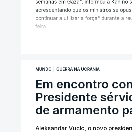
semanas em Gaza", informou a Kan no seu
acrescentando que os ministros se opu
continuar a utilizar a força" durante a 
feira.
A ideia de uma trégua tem a ver com a 
V
aplicação do plano de desarmamento d
Além disso, o correspondente do canal d
|
MUNDO
GUERRA NA UCRÂNIA
teve acesso às deliberações do Gabinete
ficou por decidir a autorização formal d
Em encontro com
Internacional de Estabilização, um cont
Presidente sérv
Conselho da Paz promovido por Trump.
de armamento pa
Meios de comunicação social israelitas 
Segurança do país, que o órgão presidi
quinta-feira a retoma dos ataques aére
Aleksandar Vucic, o novo presiden