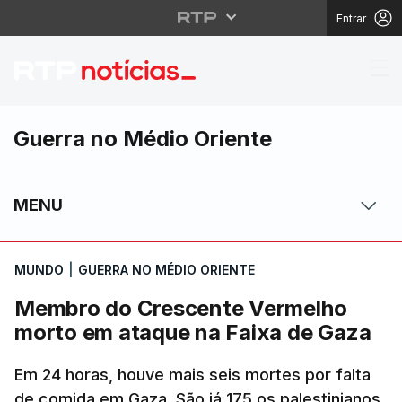
Entrar
Membro do Crescente 
Guerra no Médio Oriente
MENU
MUNDO
|
GUERRA NO MÉDIO ORIENTE
Membro do Crescente Vermelho
morto em ataque na Faixa de Gaza
Em 24 horas, houve mais seis mortes por falta
de comida em Gaza. São já 175 os palestinianos