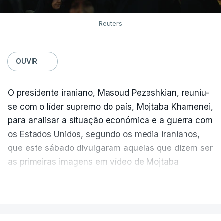
Reuters
OUVIR
O presidente iraniano, Masoud Pezeshkian, reuniu-
se com o líder supremo do país, Mojtaba Khamenei,
para analisar a situação económica e a guerra com
os Estados Unidos, segundo os media iranianos,
que este sábado divulgaram aquelas que dizem ser
as primeiras imagens em vídeo de Mojtaba
Khamenei desde o início da guerra.
VER MAIS
O vídeo de 12 segundos, sem aúdio, data ou local
de gravação, foi colocado pela agência de notícias