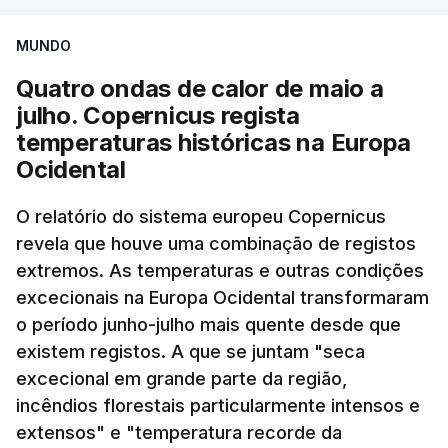
Mais de cinco meses sem ser visto
afirmou, numa referência ao partido do Presidente
MUNDO
da Autoridade Palestiniana, Mahmoud Abbas, a
Mojtaba Khamenei foi nomeado líder supremo em
Fatah, e ao Hamas.
Quatro ondas de calor de maio a
março, após a morte do pai, Ali Khamenei, em
julho. Copernicus regista
ataques de Israel e dos Estados Unidos no primeiro
temperaturas históricas na Europa
dia da guerra, a 28 de fevereiro, nos quais
Ocidental
ERRO
100
morreram também a mulher e outros familiares.
ERROR ON HTML5 MEDIA ELEMENT
Desde então, não apareceu em público, nem
O relatório do sistema europeu Copernicus
sequer no funeral do pai e antecessor, no início de
revela que houve uma combinação de registos
ESTE CONTEÚDO ESTÁ NESTE
julho, tendo apenas divulgado comunicados que
extremos. As temperaturas e outras condições
MOMENTO INDISPONÍVEL
são lidos por apresentadores na televisão estatal
excecionais na Europa Ocidental transformaram
ou partilhados nas redes sociais, o que alimentou
o período junho-julho mais quente desde que
rumores e especulações sobre o seu paradeiro e
existem registos. A que se juntam "seca
estado de saúde.
As declarações surgem depois de o diretor-geral
excecional em grande parte da região,
incêndios florestais particularmente intensos e
do Conselho de Paz para Gaza, o diplomata
extensos" e "temperatura recorde da
Nos últimos dias, vários meios de comunicação
búlgaro Nickolay Mladenov, ter confirmado que o