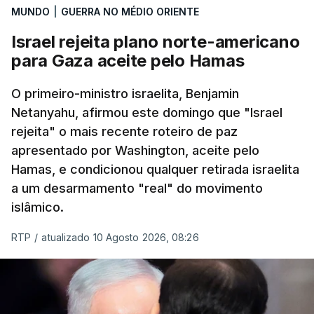
Mehr na rede social Telegram, como aquilo que
MUNDO
|
GUERRA NO MÉDIO ORIENTE
pode ser considerada uma resposta à imprensa
Israel rejeita plano norte-americano
israelita, que nos últimos tempos vem dando conta
para Gaza aceite pelo Hamas
de que o líder supremo iraniano estará em estado
crítico na sequência do bombardeamento que no
O primeiro-ministro israelita, Benjamin
último dia de fevereiro passado matou o pai, o
Netanyahu, afirmou este domingo que "Israel
ayatollah Ali Khamenei, e outros membros da
rejeita" o mais recente roteiro de paz
família.
apresentado por Washington, aceite pelo
Hamas, e condicionou qualquer retirada israelita
As imagens mostram Mojtaba Khamenei no que
a um desarmamento "real" do movimento
será uma aula religiosa, mas sem qualquer
islâmico.
indicação adicional.
RTP
/
atualizado 10 Agosto 2026, 08:26
ERRO
100
ERROR ON HTML5 MEDIA ELEMENT