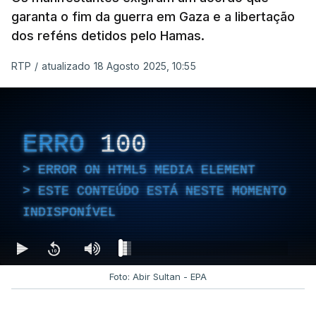
garanta o fim da guerra em Gaza e a libertação
dos reféns detidos pelo Hamas.
RTP
/
atualizado 18 Agosto 2025, 10:55
ERRO
100
ERROR ON HTML5 MEDIA ELEMENT
ESTE CONTEÚDO ESTÁ NESTE MOMENTO
INDISPONÍVEL
Foto: Abir Sultan - EPA