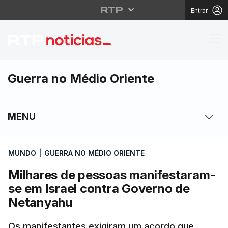
Entrar
Milhares de pessoas m
Guerra no Médio Oriente
MENU
MUNDO
|
GUERRA NO MÉDIO ORIENTE
Milhares de pessoas manifestaram-
se em Israel contra Governo de
Netanyahu
Os manifestantes exigiram um acordo que