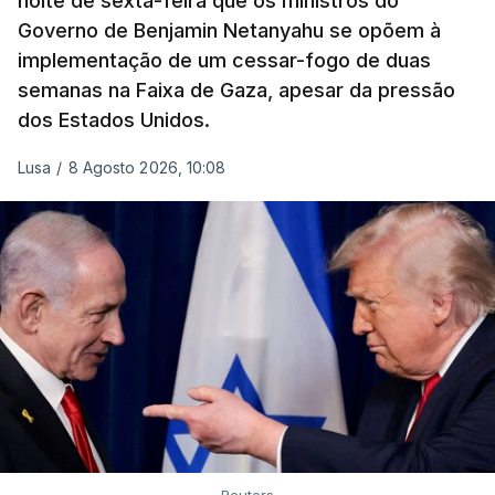
noite de sexta-feira que os ministros do
ayatollah Ali Khamenei, e outros membros da
Governo de Benjamin Netanyahu se opõem à
família.
implementação de um cessar-fogo de duas
semanas na Faixa de Gaza, apesar da pressão
As imagens mostram Mojtaba Khamenei no que
dos Estados Unidos.
será uma aula religiosa, mas sem qualquer
indicação adicional.
Lusa
/
8 Agosto 2026, 10:08
ERRO
100
ERROR ON HTML5 MEDIA ELEMENT
ESTE CONTEÚDO ESTÁ NESTE
MOMENTO INDISPONÍVEL
Reuters