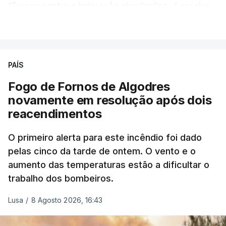
"Eu sou contra a imigração clandestina, é preciso
combater ferozmente a imigração ilegal,
VER MAIS
precisamos de regular a nossa imigração e
precisamos de defender as nossas fronteiras e
nada disto é incompatível com tratarmos com
PAÍS
dignidade as pessoas, designadamente menores e
Fogo de Fornos de Algodres
crianças", acrescentou.
novamente em resolução após dois
reacendimentos
António José Seguro mostrou dúvidas sobre se é
garantido o superior interesse da criança.
O primeiro alerta para este incêndio foi dado
pelas cinco da tarde de ontem. O vento e o
aumento das temperaturas estão a dificultar o
trabalho dos bombeiros.
ERRO
100
ERROR ON HTML5 MEDIA ELEMENT
Lusa
/
8 Agosto 2026, 16:43
ESTE CONTEÚDO ESTÁ NESTE