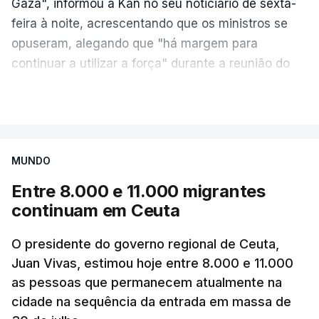
Gaza", informou a Kan no seu noticiário de sexta-
feira à noite, acrescentando que os ministros se
opuseram, alegando que "há margem para
continuar a utilizar a força" durante a reunião do
Gabinete de Segurança de quinta-feira.
VER MAIS
A ideia de uma trégua tem a ver com a
necessidade de travar os ataques com vista à
aplicação do plano de desarmamento do Hamas.
MUNDO
Entre 8.000 e 11.000 migrantes
Além disso, o correspondente do canal de
continuam em Ceuta
televisão israelita i24News, que também teve
acesso às deliberações do Gabinete, recordou na
O presidente do governo regional de Ceuta,
sexta-feira que, após a reunião, ficou por decidir a
Juan Vivas, estimou hoje entre 8.000 e 11.000
autorização formal de Israel para a entrada em
as pessoas que permanecem atualmente na
Gaza da Força Internacional de Estabilização, um
cidade na sequência da entrada em massa de
contingente multinacional proposto no âmbito do