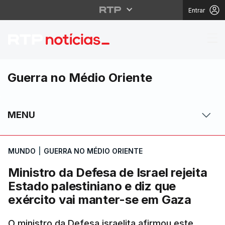
Entrar
Ministro da Defesa de 
Guerra no Médio Oriente
MENU
MUNDO
|
GUERRA NO MÉDIO ORIENTE
Ministro da Defesa de Israel rejeita
Estado palestiniano e diz que
exército vai manter-se em Gaza
O ministro da Defesa israelita afirmou este