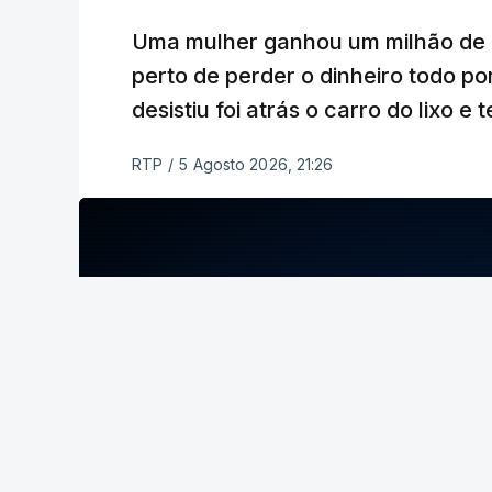
navio que saia siga uma trajetória merid
Uma mulher ganhou um milhão de eu
sem portagens ou direitos de passagem. 
perto de perder o dinheiro todo por
período de 60 dias.
desistiu foi atrás o carro do lixo e
RTP
/
5 Agosto 2026, 21:26
ERRO
100
ERROR ON HTML5 MEDIA ELEMEN
ESTE CONTEÚDO ESTÁ NESTE MO
ERRO
100
ERROR ON HTML5 MEDIA ELEMENT
ESTE CONTEÚDO ESTÁ NESTE MOME