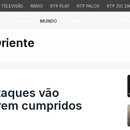
TELEVISÃO
RÁDIO
RTP PLAY
RTP PALCO
RTP ZIG ZA
026
EUROPA
MUNDO
OPINIÃO
VÍDEOS
ÁUDIO
ques vão continuar até
riente
taques vão
erem cumpridos