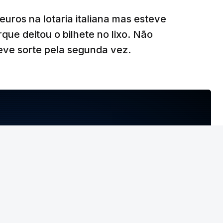
ional nas águas controladas por Omã, tudo isto
ros na lotaria italiana mas esteve
A via central seria desminada durante este
que deitou o bilhete no lixo. Não
 teve sorte pela segunda vez.
T
MENTO INDISPONÍVEL
NTO INDISPONÍVEL