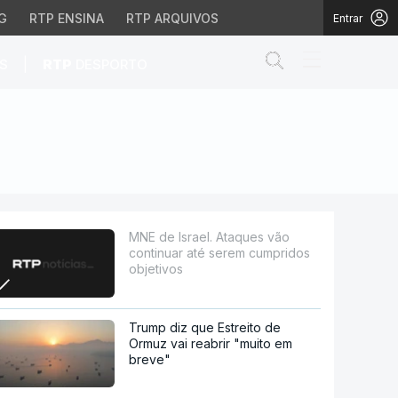
G
RTP ENSINA
RTP ARQUIVOS
Entrar
Abrir campo de
|
S
RTP
DESPORTO
 serem cumpridos objeti
MNE de Israel. Ataques vão
continuar até serem cumpridos
objetivos
Trump diz que Estreito de
Ormuz vai reabrir "muito em
breve"