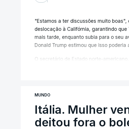
"Estamos a ter discussões muito boas", 
deslocação à Califórnia, garantindo qu
mais tarde, enquanto subia para o seu a
Donald Trump estimou que isso poderia 
O secretário de Estado norte-americano,
de "progressos" nas negociações com o 
V
do estreito.
Segundo o meio de comunicação Axios, qu
MUNDO
e
stá em discussão um acordo temporá
no estreito entre o Irão e o sultanato
Itália. Mulher ve
deitou fora o bol
Este acordo preliminar prevê, segundo o
entre através do estreito utilize uma rot