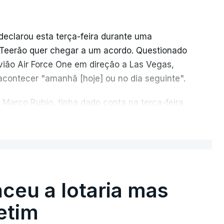
declarou esta terça-feira durante uma
e Teerão quer chegar a um acordo. Questionado
vião Air Force One em direção a Las Vegas,
acontecer "amanhã [hoje] ou no dia seguinte".
 Marco Rubio, tinha dado conta na terça-feira
Irão e Omã, cujas costas se situam ao longo
ER MAIS
e cita "fontes regionais" não identificadas,
rio de 60 dias para organizar a passagem
 de Omã.
nceu a lotaria mas
etim
 Axios, que todo o transporte marítimo que
a a norte nas águas iranianas, e que qualquer