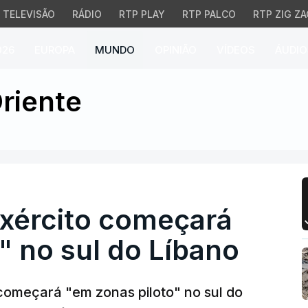
TELEVISÃO
RÁDIO
RTP PLAY
RTP PALCO
RTP ZIG ZA
026
EUROPA
MUNDO
OPINIÃO
VÍDEOS
ÁUDIO
rcito começará "em zona
riente
exército começará
" no sul do Líbano
 começará "em zonas piloto" no sul do