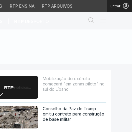
G
RTP ENSINA
RTP ARQUIVOS
Entrar
Abrir campo de
|
S
RTP
DESPORTO
s piloto" no sul do Lí
Mobilização do exército
começará "em zonas piloto" no
sul do Líbano
Conselho da Paz de Trump
emitiu contrato para construção
de base militar