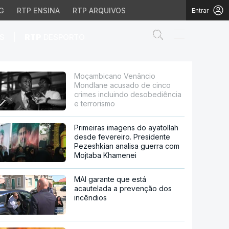
G
RTP ENSINA
RTP ARQUIVOS
Entrar
Abrir campo de
|
S
RTP
DESPORTO
e cinco crimes inclui
Moçambicano Venâncio
Mondlane acusado de cinco
crimes incluindo desobediência
e terrorismo
Primeiras imagens do ayatollah
desde fevereiro. Presidente
Pezeshkian analisa guerra com
Mojtaba Khamenei
MAI garante que está
acautelada a prevenção dos
incêndios