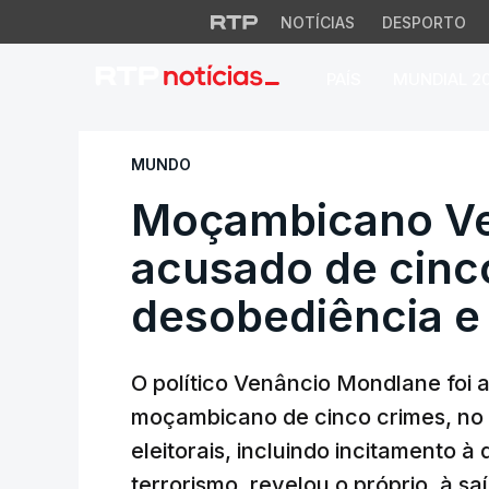
NOTÍCIAS
DESPORTO
PAÍS
MUNDIAL 2
Moçambicano Venân
MUNDO
Moçambicano Ve
acusado de cinc
desobediência e
O político Venâncio Mondlane foi a
moçambicano de cinco crimes, no 
eleitorais, incluindo incitamento à
terrorismo, revelou o próprio, à s