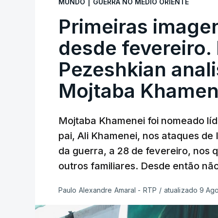
|
MUNDO
GUERRA NO MÉDIO ORIENTE
Primeiras imagen
desde fevereiro.
Pezeshkian anal
Mojtaba Khamen
Mojtaba Khamenei foi nomeado lí
pai, Ali Khamenei, nos ataques de 
da guerra, a 28 de fevereiro, nos
outros familiares. Desde então nã
Paulo Alexandre Amaral - RTP
/
atualizado 9 Ag