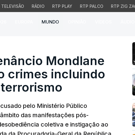
TELEVISÃO
RÁDIO
RTP PLAY
RTP PALCO
RTP ZIG ZA
026
EUROPA
MUNDO
OPINIÃO
VÍDEOS
ÁUDIO
cio Mondlane acusado d
nâncio Mondlane
o crimes incluindo
 terrorismo
cusado pelo Ministério Público
âmbito das manifestações pós-
 desobediência coletiva e instigação ao
aída da Procuradoria-Geral da República