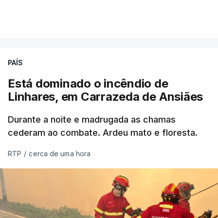
VER MAIS
Éum cenário de terror, descreve o primeiro-ministro
da Columbia Britânica, David Iby.
PAÍS
Está dominado o incêndio de
ERRO
100
Linhares, em Carrazeda de Ansiães
ERROR ON HTML5 MEDIA ELEMENT
Durante a noite e madrugada as chamas
ESTE CONTEÚDO ESTÁ NESTE
cederam ao combate. Ardeu mato e floresta.
MOMENTO INDISPONÍVEL
RTP
/
cerca de uma hora
As autoridades canadianas estimam que vai levar
dias ou semanas para controlar o fogo. Mais de