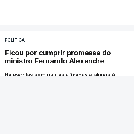
Mais de 20 mil pessoas foram retiradas de casa
VER MAIS
por causa dos violentos incêndios no Canadá
POLÍTICA
Ficou por cumprir promessa do
ministro Fernando Alexandre
Há escolas sem pautas afixadas e alunos à
espera das reapreciações. O processo não
ficou fechado na sexta-feira como estava
previsto. Vários agrupamentos receberam os
dados com atraso e erros. O ministro da
Educação tinha garantido que as pautas seriam
todas afixadas na sexta-feira.