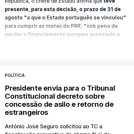
República, o chefe de Estado afirma que
teve
presente, para esta decisão, o prazo de 31 de
agosto "a que o Estado português se vinculou"
para cumprir as metas do PRR, "sob pena de
perder o financiamento europeu associado a
essa reforma específica".
VER MAIS
António José Seguro entende que a reforma reúne
treze apoios sociais "num só" e pretende "tornar o
POLÍTICA
sistema mais simples, mais justo e transparente".
Presidente envia para o Tribunal
"Sempre que seja possível reduzir burocracias,
Constitucional decreto sobre
eliminar sobreposições e garantir que os apoios
concessão de asilo e retorno de
chegam a quem mais necessita, estaremos a dar
estrangeiros
um passo na direção certa", argumenta o
António José Seguro solicitou ao TC a
Presidente da República.