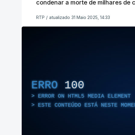
condenar a morte de milhares de c
RTP
/
atualizado 31 Maio 2025, 14:33
ERRO
100
ERROR ON HTML5 MEDIA ELEMENT
ESTE CONTEÚDO ESTÁ NESTE MOME