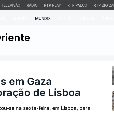
TELEVISÃO
RÁDIO
RTP PLAY
RTP PALCO
RTP ZIG ZA
026
EUROPA
MUNDO
OPINIÃO
VÍDEOS
ÁUDIO
 em Gaza condenada no
riente
as em Gaza
ração de Lisboa
ou-se na sexta-feira, em Lisboa, para