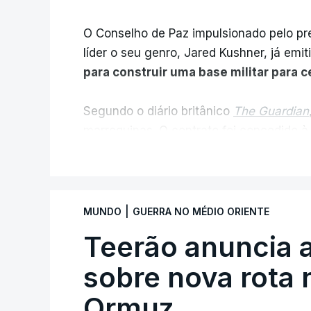
O Conselho de Paz impulsionado pelo p
líder o seu genro, Jared Kushner, já emit
para construir uma base militar para 
Segundo o diário britânico
The Guardian
marroquinas. O contrato foi concedido à
Louisiana que já colaborou com a Admin
V
Médio Oriente, nomeadamente no Iraqu
Com uma área muito reduzida,
esta peq
|
MUNDO
GUERRA NO MÉDIO ORIENTE
cento de território de Gaza que Israel
Teerão anuncia
fronteira com Israel. Permite, desta 
ataque.
sobre nova rota 
Ormuz
Segundo um funcionário do Conselho de P