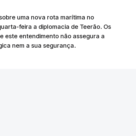
 deles “diz respeito às instalações de apoio à
sobre uma nova rota marítima no
uarta-feira a diplomacia de Teerão. Os
ciais para o futuro de Gaza”, acrescenta este
ue este entendimento não assegura a
égica nem a sua segurança.
litar
para uma futura Força Internacional de
ra 5.000 militares.
o Conselho de Segurança da ONU aprovou o
nal de Estabilização para Gaza, sendo ainda
tribuir com o envio de tropas ou quando poderá
edispôs a contribuir com um contingente e
amento o envio de militares, em caso de