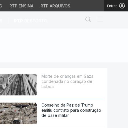
G
RTP ENSINA
RTP ARQUIVOS
Entrar
Abrir campo de
|
S
RTP
DESPORTO
 coração de Lisboa
Morte de crianças em Gaza
condenada no coração de
Lisboa
Conselho da Paz de Trump
emitiu contrato para construção
de base militar