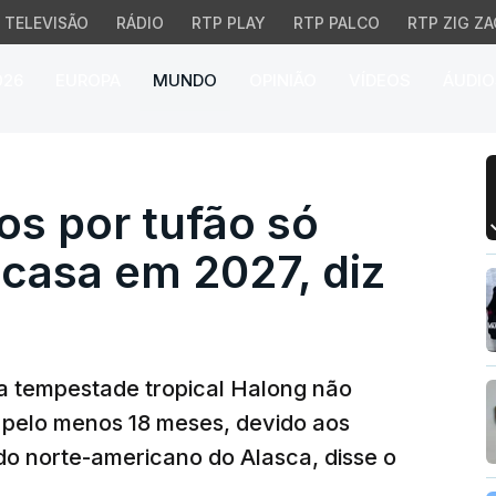
TELEVISÃO
RÁDIO
RTP PLAY
RTP PALCO
RTP ZIG ZA
026
EUROPA
MUNDO
OPINIÃO
VÍDEOS
ÁUDIO
por tufão só poderão vo
os por tufão só
 casa em 2027, diz
la tempestade tropical Halong não
 pelo menos 18 meses, devido aos
do norte-americano do Alasca, disse o