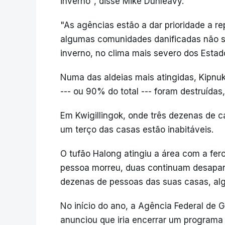
inverno", disse Mike Dunleavy.
"As agências estão a dar prioridade a re
algumas comunidades danificadas não s
inverno, no clima mais severo dos Estado
Numa das aldeias mais atingidas, Kipnuk
--- ou 90% do total --- foram destruídas
Em Kwigillingok, onde três dezenas de 
um terço das casas estão inabitáveis.
O tufão Halong atingiu a área com a fe
pessoa morreu, duas continuam desapare
dezenas de pessoas das suas casas, algu
No início do ano, a Agência Federal de
anunciou que iria encerrar um programa d