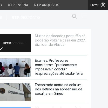
G
RTP ENSINA
RTP ARQUIVOS
Entrar
Abrir campo de
|
S
RTP
DESPORTO
ltar a casa em 2027, di
Muitos deslocados por tufão só
poderão voltar a casa em 2027,
diz líder do Alasca
Exames. Professores
consideram "praticamente
impossível" concluir
reapreciações até sexta-feira
Encontrado morto na cela um
dos detidos na apreensão de
cocaína em Sines