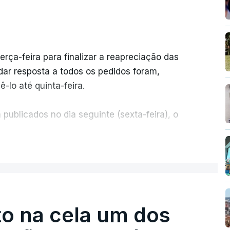
erça-feira para finalizar a reapreciação das
ar resposta a todos os pedidos foram,
-lo até quinta-feira.
publicados no dia seguinte (sexta-feira), o
ER MAIS
e 50 por cento dos mais de 20 mil pedidos de
voz da Missão Escola Pública, tem dúvidas de
.
o na cela um dos
os dias, apercebamo-nos que ainda estão a
preciações"
, disse a professora à agência