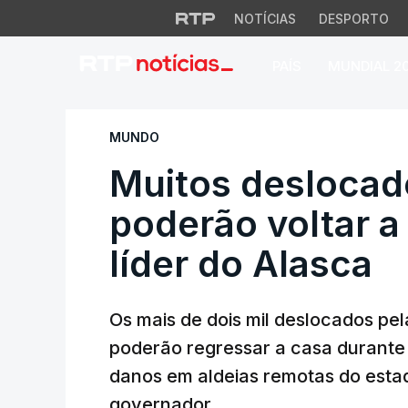
NOTÍCIAS
DESPORTO
PAÍS
MUNDIAL 2
Muitos deslocados 
MUNDO
Muitos deslocad
poderão voltar a
líder do Alasca
Os mais de dois mil deslocados pe
poderão regressar a casa durante
danos em aldeias remotas do esta
governador.