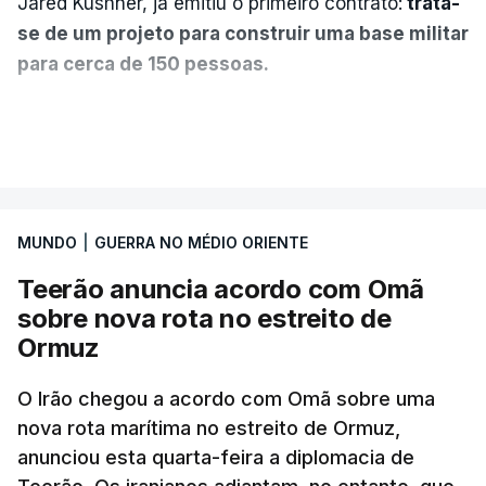
Jared Kushner, já emitiu o primeiro contrato:
trata-
se de um projeto para construir uma base militar
para cerca de 150 pessoas.
Segundo o diário britânico
The Guardian
, este
VER MAIS
posto avançado deverá abrigar tropas
marroquinas. O contrato foi concedido à Arkel
International, uma empresa com sede no Louisiana
MUNDO
|
GUERRA NO MÉDIO ORIENTE
que já colaborou com a Administração norte-
americana em projetos no Médio Oriente,
Teerão anuncia acordo com Omã
nomeadamente no Iraque.
sobre nova rota no estreito de
Ormuz
Com uma área muito reduzida,
esta pequena base
militar deverá ficar nos 60 por cento de
O Irão chegou a acordo com Omã sobre uma
nova rota marítima no estreito de Ormuz,
território de Gaza que Israel controla e a cerca
anunciou esta quarta-feira a diplomacia de
de 1,5 quilómetros da fronteira com Israel.