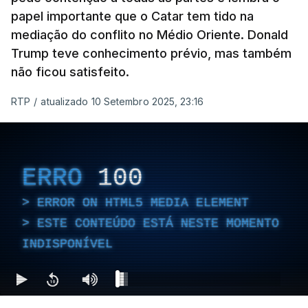
papel importante que o Catar tem tido na
mediação do conflito no Médio Oriente. Donald
Trump teve conhecimento prévio, mas também
não ficou satisfeito.
RTP
/
atualizado 10 Setembro 2025, 23:16
ERRO
100
ERROR ON HTML5 MEDIA ELEMENT
ESTE CONTEÚDO ESTÁ NESTE MOMENTO
INDISPONÍVEL