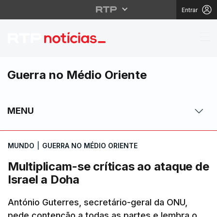
Entrar
Multiplicam-se crítica
Guerra no Médio Oriente
MENU
MUNDO
|
GUERRA NO MÉDIO ORIENTE
Multiplicam-se críticas ao ataque de
Israel a Doha
António Guterres, secretário-geral da ONU,
pede contenção a todas as partes e lembra o