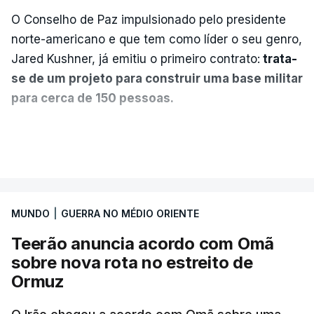
O Conselho de Paz impulsionado pelo presidente
norte-americano e que tem como líder o seu genro,
Jared Kushner, já emitiu o primeiro contrato:
trata-
se de um projeto para construir uma base militar
para cerca de 150 pessoas.
Segundo o diário britânico
The Guardian
, este
VER MAIS
posto avançado deverá abrigar tropas
marroquinas. O contrato foi concedido à Arkel
International, uma empresa com sede no Louisiana
MUNDO
|
GUERRA NO MÉDIO ORIENTE
que já colaborou com a Administração norte-
americana em projetos no Médio Oriente,
Teerão anuncia acordo com Omã
nomeadamente no Iraque.
sobre nova rota no estreito de
Ormuz
Com uma área muito reduzida,
esta pequena base
militar deverá ficar nos 60 por cento de