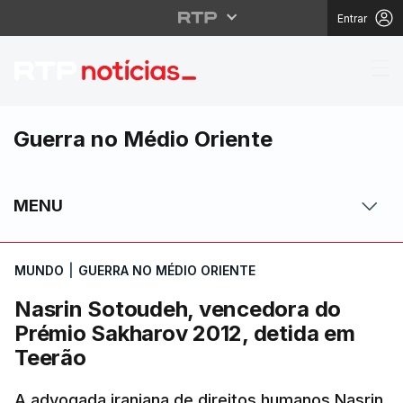
Entrar
Nasrin Sotoudeh, venc
Guerra no Médio Oriente
MENU
MUNDO
|
GUERRA NO MÉDIO ORIENTE
Nasrin Sotoudeh, vencedora do
Prémio Sakharov 2012, detida em
Teerão
A advogada iraniana de direitos humanos Nasrin