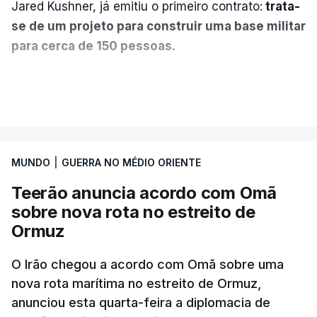
Jared Kushner, já emitiu o primeiro contrato:
trata-
se de um projeto para construir uma base militar
para cerca de 150 pessoas.
Segundo o diário britânico
The Guardian
, este
VER MAIS
posto avançado deverá abrigar tropas
marroquinas. O contrato foi concedido à Arkel
International, uma empresa com sede no Louisiana
MUNDO
|
GUERRA NO MÉDIO ORIENTE
que já colaborou com a Administração norte-
americana em projetos no Médio Oriente,
Teerão anuncia acordo com Omã
nomeadamente no Iraque.
sobre nova rota no estreito de
Ormuz
Com uma área muito reduzida,
esta pequena base
militar deverá ficar nos 60 por cento de
O Irão chegou a acordo com Omã sobre uma
nova rota marítima no estreito de Ormuz,
território de Gaza que Israel controla e a cerca
anunciou esta quarta-feira a diplomacia de
de 1,5 quilómetros da fronteira com Israel.