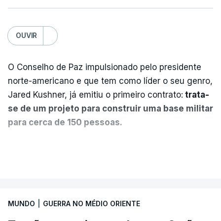
OUVIR
O Conselho de Paz impulsionado pelo presidente
norte-americano e que tem como líder o seu genro,
Jared Kushner, já emitiu o primeiro contrato:
trata-
se de um projeto para construir uma base militar
para cerca de 150 pessoas.
Segundo o diário britânico
The Guardian
, este
VER MAIS
posto avançado deverá abrigar tropas
marroquinas. O contrato foi concedido à Arkel
International, uma empresa com sede no Louisiana
MUNDO
|
GUERRA NO MÉDIO ORIENTE
que já colaborou com a Administração norte-
americana em projetos no Médio Oriente,