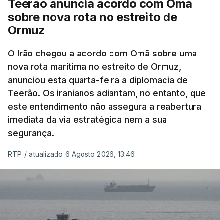
Teerão anuncia acordo com Omã
nomeadamente no Iraque.
sobre nova rota no estreito de
Ormuz
Com uma área muito reduzida,
esta pequena base
militar deverá ficar nos 60 por cento de
O Irão chegou a acordo com Omã sobre uma
nova rota marítima no estreito de Ormuz,
território de Gaza que Israel controla e a cerca
anunciou esta quarta-feira a diplomacia de
de 1,5 quilómetros da fronteira com Israel.
Teerão. Os iranianos adiantam, no entanto, que
Permite, desta forma, uma extração rápida em
este entendimento não assegura a reabertura
caso de ataque.
imediata da via estratégica nem a sua
segurança.
Segundo um funcionário do Conselho de Paz, a
organização está na “fase final de preparação de
RTP
/
atualizado 6 Agosto 2026, 13:46
vários contratos” e que um deles “diz respeito às
instalações de apoio à Força Internacional de
Estabilização”.
“Este contrato será um dos muitos essenciais para