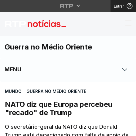
Entrar
NATO diz que Europa 
Guerra no Médio Oriente
MENU
MUNDO
|
GUERRA NO MÉDIO ORIENTE
NATO diz que Europa percebeu
"recado" de Trump
O secretário-geral da NATO diz que Donald
Trump está dececionado com falta de apoio da