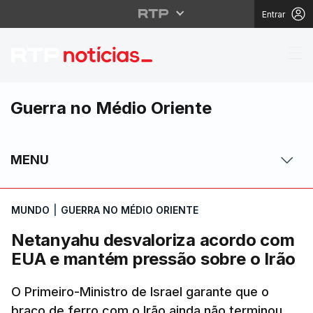
Entrar
Netanyahu desvaloriz
Guerra no Médio Oriente
MENU
MUNDO
|
GUERRA NO MÉDIO ORIENTE
Netanyahu desvaloriza acordo com
EUA e mantém pressão sobre o Irão
O Primeiro-Ministro de Israel garante que o
braço de ferro com o Irão ainda não terminou,