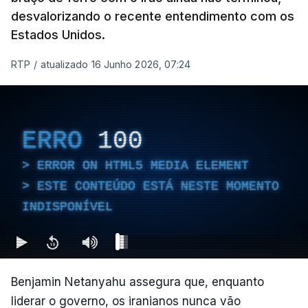
desvalorizando o recente entendimento com os
Estados Unidos.
RTP
/
atualizado 16 Junho 2026, 07:24
ERRO
100
ERROR ON HTML5 MEDIA ELEMENT
ESTE CONTEÚDO ESTÁ NESTE MOMENTO
INDISPONÍVEL
Benjamin Netanyahu assegura que, enquanto
liderar o governo, os iranianos nunca vão