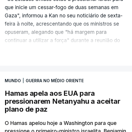
que inicie um cessar-fogo de duas semanas em
Gaza", informou a Kan no seu noticiário de sexta-
feira à noite, acrescentando que os ministros se
opuseram, alegando que "há margem para
continuar a utilizar a força" durante a reunião do
Gabinete de Segurança de quinta-feira.
VER MAIS
A ideia de uma trégua tem a ver com a
necessidade de travar os ataques com vista à
aplicação do plano de desarmamento do Hamas.
MUNDO
|
GUERRA NO MÉDIO ORIENTE
Hamas apela aos EUA para
Além disso, o correspondente do canal de
pressionarem Netanyahu a aceitar
televisão israelita i24News, que também teve
plano de paz
acesso às deliberações do Gabinete, recordou na
sexta-feira que, após a reunião, ficou por decidir a
O Hamas apelou hoje a Washington para que
autorização formal de Israel para a entrada em
pressione o primeiro-ministro israelita, Benjamin