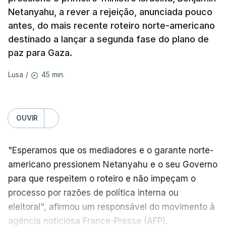
Gaza da Força Internacional de Estabilização, um
Netanyahu, a rever a rejeição, anunciada pouco
contingente multinacional proposto no âmbito do
antes, do mais recente roteiro norte-americano
Conselho da Paz promovido por Trump.
destinado a lançar a segunda fase do plano de
paz para Gaza.
Meios de comunicação social israelitas
informaram, após a reunião do Gabinete de
45 min.
Lusa
/
Segurança do país, que o órgão presidido por
Netanyahu exigiu durante a sessão de quinta-feira
a retoma dos ataques aéreos em Gaza,
OUVIR
interrompidos desde segunda-feira.
"Esperamos que os mediadores e o garante norte-
"O Hamas aceitou o plano de 15 pontos, mas não
americano pressionem Netanyahu e o seu Governo
renunciou ao seu objetivo de destruir Israel",
para que respeitem o roteiro e não impeçam o
advertiu durante a reunião o brigadeiro-general Ofir
processo por razões de política interna ou
Mizrahi-Rozen, chefe da inteligência militar do
eleitoral", afirmou um responsável do movimento à
Exército israelita, em declarações citadas pelo
agência noticiosa France-Presse (AFP).
jornal Israel Hayom e reproduzidas por outros