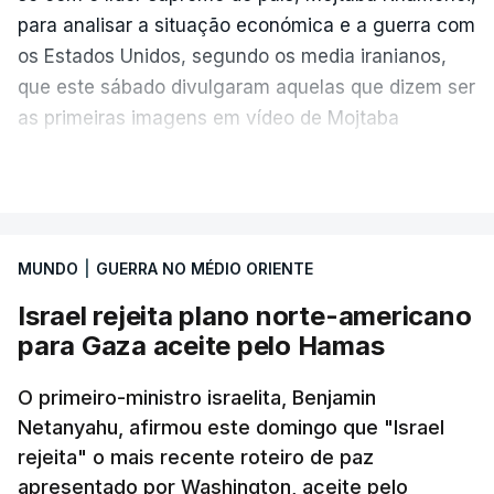
para analisar a situação económica e a guerra com
os Estados Unidos, segundo os media iranianos,
que este sábado divulgaram aquelas que dizem ser
as primeiras imagens em vídeo de Mojtaba
Khamenei desde o início da guerra.
VER MAIS
O vídeo de 12 segundos, sem aúdio, data ou local
de gravação, foi colocado pela agência de notícias
Mehr na rede social Telegram, como aquilo que
MUNDO
|
GUERRA NO MÉDIO ORIENTE
pode ser considerada uma resposta à imprensa
Israel rejeita plano norte-americano
israelita, que nos últimos tempos vem dando conta
para Gaza aceite pelo Hamas
de que o líder supremo iraniano estará em estado
crítico na sequência do bombardeamento que no
O primeiro-ministro israelita, Benjamin
último dia de fevereiro passado matou o pai, o
Netanyahu, afirmou este domingo que "Israel
ayatollah Ali Khamenei, e outros membros da
rejeita" o mais recente roteiro de paz
família.
apresentado por Washington, aceite pelo