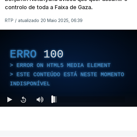
controlo de toda a Faixa de Gaza.
RTP
/
atualizado 20 Maio 2025, 06:39
ERRO
100
ERROR ON HTML5 MEDIA ELEMENT
ESTE CONTEÚDO ESTÁ NESTE MOMENTO
INDISPONÍVEL