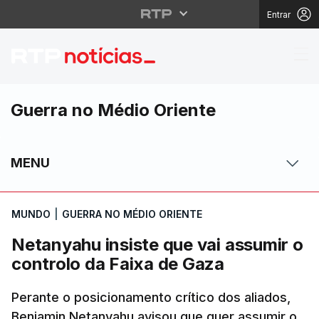
Entrar
Netanyahu insiste que 
Guerra no Médio Oriente
MENU
MUNDO
|
GUERRA NO MÉDIO ORIENTE
Netanyahu insiste que vai assumir o
controlo da Faixa de Gaza
Perante o posicionamento crítico dos aliados,
Benjamin Netanyahu avisou que quer assumir o