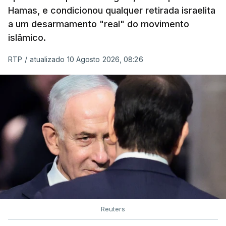
Hamas, e condicionou qualquer retirada israelita
As imagens mostram Mojtaba Khamenei no que
a um desarmamento "real" do movimento
será uma aula religiosa, mas sem qualquer
islâmico.
indicação adicional.
RTP
/
atualizado 10 Agosto 2026, 08:26
ERRO
100
ERROR ON HTML5 MEDIA ELEMENT
ESTE CONTEÚDO ESTÁ NESTE
MOMENTO INDISPONÍVEL
Ao mesmo tempo é também divulgada a realização
Reuters
de um encontro entre o presidente Masoud