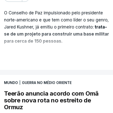
O Conselho de Paz impulsionado pelo presidente
norte-americano e que tem como líder o seu genro,
Jared Kushner, já emitiu o primeiro contrato:
trata-
se de um projeto para construir uma base militar
para cerca de 150 pessoas.
Segundo o diário britânico
The Guardian
, este
VER MAIS
posto avançado deverá abrigar tropas
marroquinas. O contrato foi concedido à Arkel
International, uma empresa com sede no Louisiana
MUNDO
|
GUERRA NO MÉDIO ORIENTE
que já colaborou com a Administração norte-
americana em projetos no Médio Oriente,
Teerão anuncia acordo com Omã
nomeadamente no Iraque.
sobre nova rota no estreito de
Ormuz
Com uma área muito reduzida,
esta pequena base