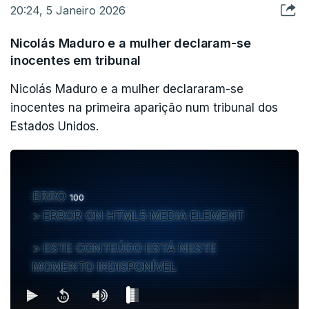
20:24, 5 Janeiro 2026
serem respeitadas a unidade territorial e a
legislação internacional.
Nicolás Maduro e a mulher declaram-se
inocentes em tribunal
Apesar dos gronelandeses já terem rejeitado a
Nicolás Maduro e a mulher declararam-se
anexação dos Estados Unidos como pretende
inocentes na primeira aparição num tribunal dos
Trump, querem também ser independentes da
Estados Unidos.
Dinamarca. Essa poderá ser eventualmente um
fator de negociação para Washington.
ERRO
100
ERROR ON HTML5 MEDIA ELEMENT
ESTE CONTEÚDO ESTÁ NESTE
MOMENTO INDISPONÍVEL