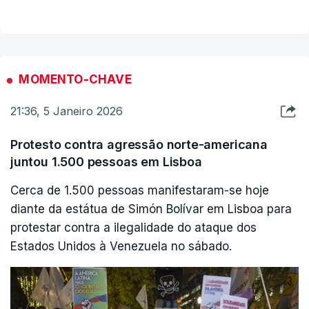
pena de morte para o fundador do WikiLeaks.
Eram cerca das cinco da tarde (hora de Lisboa)
quando o agora ex-presidente da Venezuela,
MOMENTO-CHAVE
Nicolás Maduro, e a mulher, Cilia Flores,
21:36, 5 Janeiro 2026
chegaram ao tribunal federal Daniel Patrick
Moynihan, em Manhattan, Nova Iorque.
Protesto contra agressão norte-americana
juntou 1.500 pessoas em Lisboa
Nicolás Maduro enfrenta acusações de
Cerca de 1.500 pessoas manifestaram-se hoje
narcoterrorismo no Distrito Sul de Nova Iorque e
diante da estátua de Simón Bolívar em Lisboa para
será defendido por Barry Pollack, um dos mais
protestar contra a ilegalidade do ataque dos
conhecidos advogados na área do crime, com
Estados Unidos à Venezuela no sábado.
muitos processos célebres no currículo.
Com mais de 30 anos de experiência, Barry Pollack é