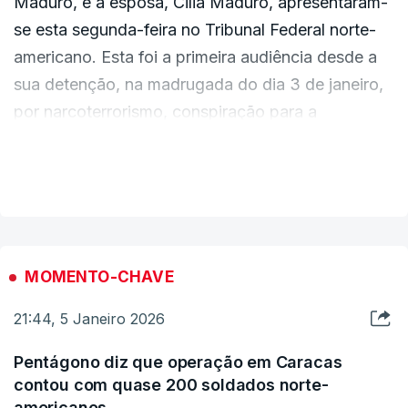
Maduro, e a esposa, Cilia Maduro, apresentaram-
se esta segunda-feira no Tribunal Federal norte-
americano. Esta foi a primeira audiência desde a
sua detenção, na madrugada do dia 3 de janeiro,
por narcoterrorismo, conspiração para a
importação de cocaína e posse de metralhadoras
VER MAIS
e dispositivos destrutivos.
A acusação de que são alvo engloba outros
membros da elite venezuelana, indiciados dos
mesmos crimes de importação de cocaína para os
MOMENTO-CHAVE
Estados Unidos e território aduaneiro americano,
21:44, 5 Janeiro 2026
fabrico e importação ilegal, posse de droga em
aeronaves registadas nos Estados Unidos e uso,
Pentágono diz que operação em Caracas
porte e posse de armas de fogo.
contou com quase 200 soldados norte-
americanos