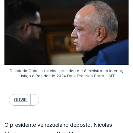
região, mostrando-se preocupado com a possível
"intensificação da instabilidade interna" na Venezuela.
Acrescentou que tais atos "constituem uma
afronta gravíssima à soberania da Venezuela e
(Lusa)
estabelecem um precedente extremamente
perigoso para toda a comunidade internacional".
O embaixador norte-americano na ONU defendeu
as ações dos Estados Unidos. Mike Waltz afirmou
Diosdado Cabello foi vice-presidente e é ministro do Interior,
que se tratou de um ato legítimo de "aplicação da
Justiça e Paz desde 2024
Foto: Federico Parra - AFP
lei" para levar a cabo acusações criminais antigas
contra um líder "ilegítimo".
OUVIR
O presidente venezuelano deposto, Nicolás