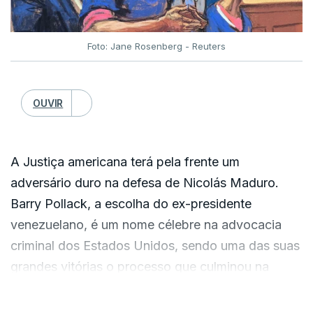
Foto: Jane Rosenberg - Reuters
OUVIR
A Justiça americana terá pela frente um
adversário duro na defesa de Nicolás Maduro.
Barry Pollack, a escolha do ex-presidente
venezuelano, é um nome célebre na advocacia
criminal dos Estados Unidos, sendo uma das suas
grandes vitórias o processo que culminou na
libertação de Julian Assange. Um processo que
VER MAIS
poderia ter dado em prisão perpétua ou mesmo a