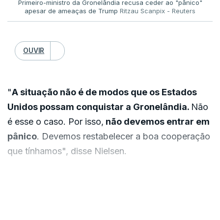
Primeiro-ministro da Gronelândia recusa ceder ao "pânico"
2011, lê-se na acusação. Nove anos mais tarde,
apesar de ameaças de Trump
Ritzau Scanpix - Reuters
num negócio estabelecido com Maduro Guerra,
filho de Nicolás Maduro, as FARC eram
responsáveis pelo transporte de grandes
OUVIR
quantidades de droga e armas para a Colômbia e
para os Estados Unidos.
"
A situação não é de modos que os Estados
Unidos possam conquistar a Gronelândia.
Não
A rede de narcotráfico que engloba o regime de
é esse o caso. Por isso,
não devemos entrar em
Nicolás Maduro estende-se ainda a um dos
pânico
. Devemos restabelecer a boa cooperação
maiores traficantes da Venezuela, Hector
que tínhamos", disse Nielsen.
Rusthenford Guerrero Flores, também conhecido
como Niño Guerrero, que é acusado de trabalhar
Apesar da proposta, o primeiro-ministro prometeu
com traficantes e protegê-los com homens
VER MAIS
firmeza na cooperação.
armados no transporte de cargas, em 2008,
recebendo uma taxa por quilograma de cocaína