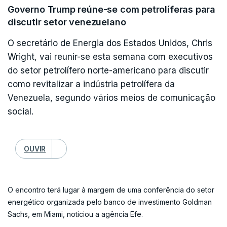
Lembrou ainda que a líder da oposição, María Corina
Caracas.
Governo Trump reúne-se com petrolíferas para
Machado, vencedora do Prémio Nobel da Paz de 2025, "foi
discutir setor venezuelano
impedida pelo regime de ser candidata presidencial, apesar
de ter ganho as primárias com 93% dos votos a 22 de outubro
A embaixada dos Estados Unidos está fechada há
O secretário de Energia dos Estados Unidos, Chris
de 2023".
sete anos e desde 2010 que não existe qualquer
Wright, vai reunir-se esta semana com executivos
embaixador dos Estados Unidos na Venezuela.
do setor petrolífero norte-americano para discutir
"A popularidade de ambos os candidatos tem aumentado nos
como revitalizar a indústria petrolífera da
Atualmente existe apenas um encarregado de
últimos meses, incluindo entre os setores policial e militar. O
governo eleito tem as equipas e os programas de trabalho
Venezuela, segundo vários meios de comunicação
negócios no país.
prontos para serem implementados imediatamente, para
social.
garantir uma transição ordenada que assegure o Estado de
direito, o respeito pelos direitos humanos e a confiança",
afirmou.
OUVIR
O representante panamiano acrescentou que "qualquer
tentativa de estabelecer um governo permanente chefiado
O encontro terá lugar à margem de uma conferência do setor
por figuras do aparelho repressivo, como Delcy Rodríguez,
energético organizada pelo banco de investimento Goldman
constituiria uma continuação do sistema e não uma transição
Sachs, em Miami, noticiou a agência Efe.
genuína".