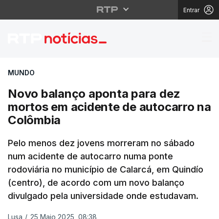
Entrar
Novo balanço aponta p
MUNDO
Novo balanço aponta para dez
mortos em acidente de autocarro na
Colômbia
Pelo menos dez jovens morreram no sábado
num acidente de autocarro numa ponte
rodoviária no município de Calarcá, em Quindío
(centro), de acordo com um novo balanço
divulgado pela universidade onde estudavam.
Lusa
/
25 Maio 2025, 08:38