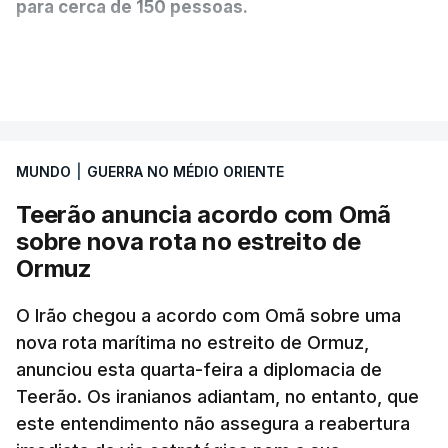
para cerca de 150 pessoas.
Segundo o diário britânico
The Guardian
, este
VER MAIS
posto avançado deverá abrigar tropas
marroquinas. O contrato foi concedido à Arkel
International, uma empresa com sede no Louisiana
MUNDO
|
GUERRA NO MÉDIO ORIENTE
que já colaborou com a Administração norte-
americana em projetos no Médio Oriente,
Teerão anuncia acordo com Omã
nomeadamente no Iraque.
sobre nova rota no estreito de
Ormuz
Com uma área muito reduzida,
esta pequena base
militar deverá ficar nos 60 por cento de
O Irão chegou a acordo com Omã sobre uma
nova rota marítima no estreito de Ormuz,
território de Gaza que Israel controla e a cerca
anunciou esta quarta-feira a diplomacia de
de 1,5 quilómetros da fronteira com Israel.
Teerão. Os iranianos adiantam, no entanto, que
Permite, desta forma, uma extração rápida em
este entendimento não assegura a reabertura
caso de ataque.