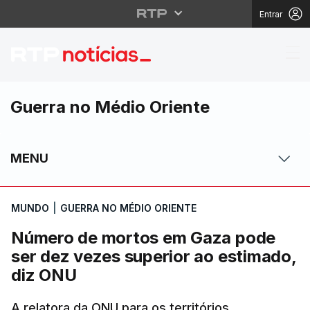
Entrar
Número de mortos em 
Guerra no Médio Oriente
MENU
MUNDO
|
GUERRA NO MÉDIO ORIENTE
Número de mortos em Gaza pode
ser dez vezes superior ao estimado,
diz ONU
A relatora da ONU para os territórios