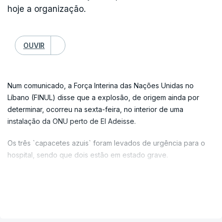
hoje a organização.
OUVIR
Num comunicado, a Força Interina das Nações Unidas no
Líbano (FINUL) disse que a explosão, de origem ainda por
determinar, ocorreu na sexta-feira, no interior de uma
instalação da ONU perto de El Adeisse.
Os três `capacetes azuis` foram levados de urgência para o
hospital, sendo que dois estão em estado grave.
O Centro de Informação das Nações Unidas na capital
indonésia, Jacarta, confirmou que todos eram indonésios.
VER MAIS
O incidente de sexta-feira ocorreu poucos dias depois da