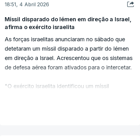
18:51, 4 Abril 2026
Míssil disparado do Iémen em direção a Israel,
afirma o exército israelita
As forças israelitas anunciaram no sábado que
detetaram um míssil disparado a partir do Iémen
em direção a Israel. Acrescentou que os sistemas
de defesa aérea foram ativados para o intercetar.
"O exército israelita identificou um míssil
disparado do Iémen em direção ao território
israelita e os sistemas de defesa aérea estão a ser
VER MAIS
ativados para intercetar a ameaça", referiu um
comunicado militar.