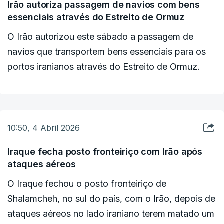
Irão autoriza passagem de navios com bens
"Angustiante e extremamente perigoso é um
essenciais através do Estreito de Ormuz
eufemismo", disse o ex-comandante à CBS News,
citado pela BBC, que designa os militares capazes
O Irão autorizou este sábado a passagem de
de participar nestas missões como os "canivetes
navios que transportem bens essenciais para os
suíços da Força Aérea".
portos iranianos através do Estreito de Ormuz.
10:50, 4 Abril 2026
Iraque fecha posto fronteiriço com Irão após
ataques aéreos
O Iraque fechou o posto fronteiriço de
Shalamcheh, no sul do país, com o Irão, depois de
ataques aéreos no lado iraniano terem matado um