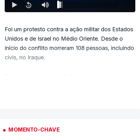
Foi um protesto contra a ação militar dos Estados
Unidos e de Israel no Médio Oriente. Desde o
início do conflito morreram 108 pessoas, incluindo
civis, no Iraque.
Este sábado, as autoridades encerraram a
fronteira com o Irão em Shalamcheh, depois de
VER MAIS
um ataque aéreo do lado iraniano e de dois
drones atingirem um campo petrolífero iraquiano.
MOMENTO-CHAVE