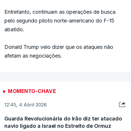
Força Aérea dos EUA e noutros ramos”, explica o
perito.
Entretanto, continuam as operações de busca
pelo segundo piloto norte-americano do F-15
Para as forças militares, as missões de busca e
abatido.
salvamento (
Combat, search and rescue
, CSAR,
na sigla em inglês) estão entre as mais complexas
Donald Trump veio dizer que os ataques não
e sensíveis para as quais as forças norte-
afetam as negociações.
americanas ou aliadas se preparam,
a
aponta
BBC.
Nos Estados Unidos, as unidades de elite da
MOMENTO-CHAVE
Força Aérea são especialmente treinadas para
12:45, 4 Abril 2026
este tipo de missões e são frequentemente
mobilizadas preventivamente perto de áreas de
Guarda Revolucionária do Irão diz ter atacado
conflito onde se podem perder aeronaves.
navio ligado a Israel no Estreito de Ormuz