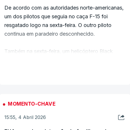
De acordo com as autoridades norte-americanas,
um dos pilotos que seguia no caça F-15 foi
resgatado logo na sexta-feira. O outro piloto
continua em paradeiro desconhecido.
Também na sexta-feira, um helicóptero Black
Hawk envolvido na operação de resgate foi
VER MAIS
atingido por forças iranianas, mas conseguiu
escapar em segurança. Uma outra aeronave
norte-americana, um A-10 Warthog, despenhou-se
perto do Estreito de Ormuz, tendo o piloto dessa
aeronave sido resgatado com sucesso.
MOMENTO-CHAVE
15:55, 4 Abril 2026
O momento atual, com o abate destas aeronaves
e o desaparecimento de um militar norte-