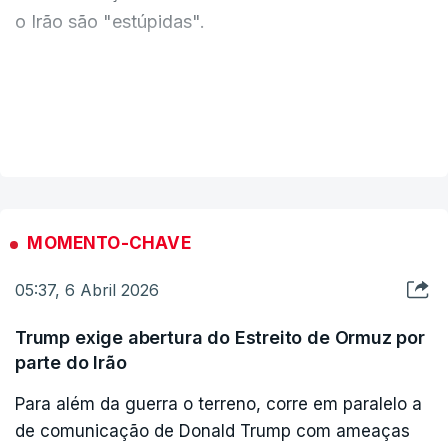
o Irão são "estúpidas".
"O presidente norte-americano, agressivo e
beligerante, após sofrer sucessivas derrotas,
VER MAIS
decidiu, de maneira desamparada, instável,
agitada e estúpida, ameaçar a infraestrutura e os
ativos do Irão", declarou o General Ali Abdollahi,
chefe do comando das forças armadas iranianas,
MOMENTO-CHAVE
conforme citado pela televisão estatal no
05:37, 6 Abril 2026
Telegram.
Trump exige abertura do Estreito de Ormuz por
parte do Irão
Para além da guerra o terreno, corre em paralelo a
de comunicação de Donald Trump com ameaças