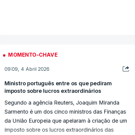
"Na sequência dos ataques criminosos
americano-sionistas, esta manhã de sábado (...),
VER MAIS
um projétil atingiu uma zona próxima da central
nuclear de Bushehr, no sudoeste", indicou a
agência Irna.
MOMENTO-CHAVE
09:09, 4 Abril 2026
Ministro português entre os que pediram
imposto sobre lucros extraordinários
Segundo a agência Reuters, Joaquim Miranda
Sarmento é um dos cinco ministros das Finanças
da União Europeia que apelaram à criação de um
imposto sobre os lucros extraordinários das