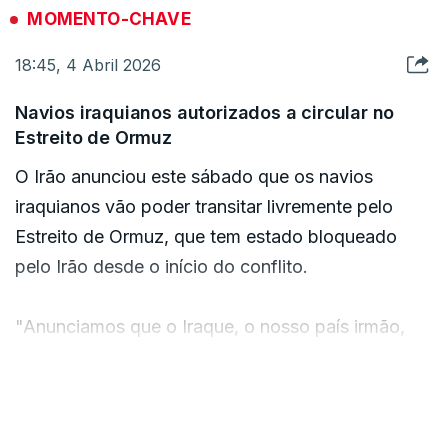
Este é o quinto míssil disparado a partir do Iémen
MOMENTO-CHAVE
desde o início da guerra.
18:45, 4 Abril 2026
Navios iraquianos autorizados a circular no
Estreito de Ormuz
O Irão anunciou este sábado que os navios
iraquianos vão poder transitar livremente pelo
Estreito de Ormuz, que tem estado bloqueado
pelo Irão desde o início do conflito.
"Anunciamos que o Iraque, o nosso país irmão,
não está sujeito às restrições que impusemos ao
Estreito de Ormuz, e que estas restrições se
VER MAIS
aplicam apenas aos países inimigos", disse o
porta-voz do Comando das Forças Armadas do