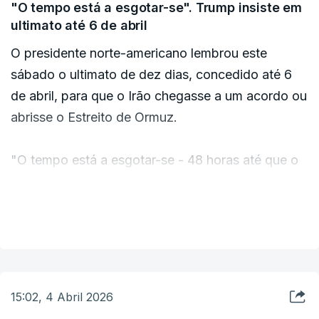
mas governador da província de Kohgiluyeh e
Departamento de Estado em comunicado.
"O tempo está a esgotar-se". Trump insiste em
Boyer-Ahmad, no sul do Irão, afirmou que “a
ultimato até 6 de abril
prioridade” era “capturar” qualquer tripulante
O presidente norte-americano lembrou este
norte-americano com vida.
sábado o ultimato de dez dias, concedido até 6
de abril, para que o Irão chegasse a um acordo ou
abrisse o Estreito de Ormuz.
“Um momento repleto de riscos”
"O tempo está a esgotar-se - 48 horas até que o
Numa declaração através da rede social X, o
inferno se abata sobre eles!", escreveu Donald
presidente do Parlamento Iraniano, Mohammad
Trump na rede Truth Social.
VER MAIS
Bagher Ghalibaf, provocou os Estados Unidos
logo na sexta-feira, considerando que a “brilhante
guerra sem estratégia que eles [Estados Unidos]
começaram agora foi diminuída de uma ‘mudança
15:02, 4 Abril 2026
de regime’ para ‘Ei! Alguém consegue encontrar
os nossos pilotos? Por favor?’”.