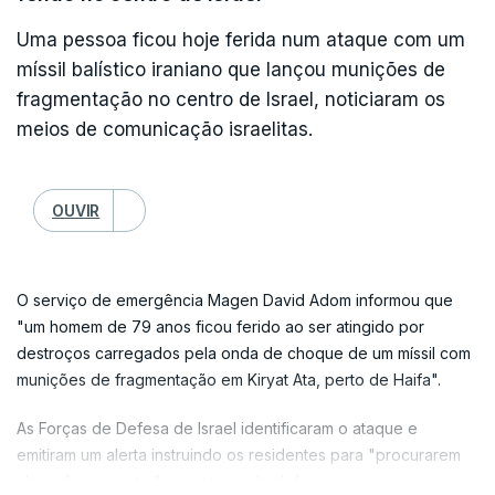
A Guarda Revolucionária já tinha na quinta-feira anunciado um
Uma pessoa ficou hoje ferida num ataque com um
ataque contra o edifício da Oracle no Dubai, uma alegação
míssil balístico iraniano que lançou munições de
posteriormente negada pelo gabinete de imprensa da cidade.
fragmentação no centro de Israel, noticiaram os
meios de comunicação israelitas.
OUVIR
O serviço de emergência Magen David Adom informou que
"um homem de 79 anos ficou ferido ao ser atingido por
destroços carregados pela onda de choque de um míssil com
munições de fragmentação em Kiryat Ata, perto de Haifa".
As Forças de Defesa de Israel identificaram o ataque e
emitiram um alerta instruindo os residentes para "procurarem
abrigo", enquanto "os sistemas de defesa operavam para