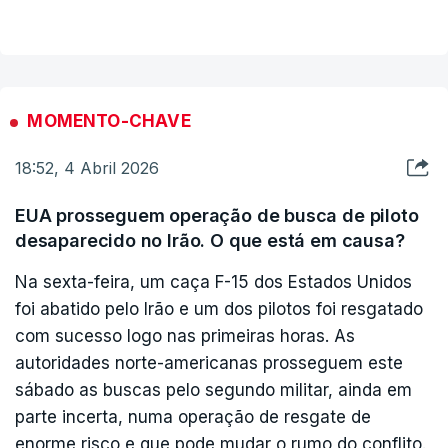
Com esta morte, sobe para 11 o número de
soldados israelitas mortos no sul do Líbano desde
o início do março, quando se iniciou o conflito
com o Hezbollah.
MOMENTO-CHAVE
18:52, 4 Abril 2026
EUA prosseguem operação de busca de piloto
desaparecido no Irão. O que está em causa?
Na sexta-feira, um caça F-15 dos Estados Unidos
foi abatido pelo Irão e um dos pilotos foi resgatado
com sucesso logo nas primeiras horas. As
autoridades norte-americanas prosseguem este
sábado as buscas pelo segundo militar, ainda em
parte incerta, numa operação de resgate de
enorme risco e que pode mudar o rumo do conflito.