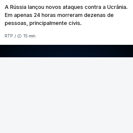
A Rússia lançou novos ataques contra a Ucrânia.
Em apenas 24 horas morreram dezenas de
pessoas, principalmente civis.
15 min.
RTP
/
ERRO
100
ERROR ON HTML5 MEDIA ELEMENT
ESTE CONTEÚDO ESTÁ NESTE MOMENTO
INDISPONÍVEL
A Ucrânia está, por sua vez, a intensificar os