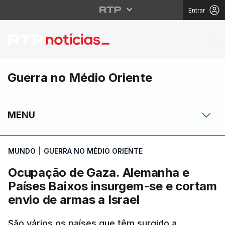
Entrar
Ocupação de Gaza. Ale
Guerra no Médio Oriente
MENU
MUNDO
|
GUERRA NO MÉDIO ORIENTE
Ocupação de Gaza. Alemanha e
Países Baixos insurgem-se e cortam
envio de armas a Israel
São vários os países que têm surgido a