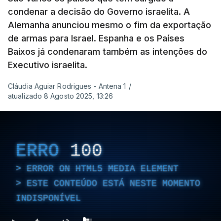
condenar a decisão do Governo israelita. A
Alemanha anunciou mesmo o fim da exportação
de armas para Israel. Espanha e os Países
Baixos já condenaram também as intenções do
Executivo israelita.
Cláudia Aguiar Rodrigues - Antena 1
/
atualizado 8 Agosto 2025, 13:26
ERRO
100
ERROR ON HTML5 MEDIA ELEMENT
ESTE CONTEÚDO ESTÁ NESTE MOMENTO
INDISPONÍVEL