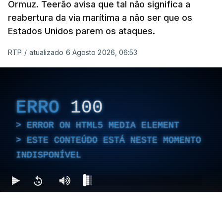
Ormuz. Teerão avisa que tal não significa a
reabertura da via marítima a não ser que os
Estados Unidos parem os ataques.
RTP
/
atualizado 6 Agosto 2026, 06:53
ERRO
100
ERROR ON HTML5 MEDIA ELEMENT
ESTE CONTEÚDO ESTÁ NESTE MOMENTO
INDISPONÍVEL