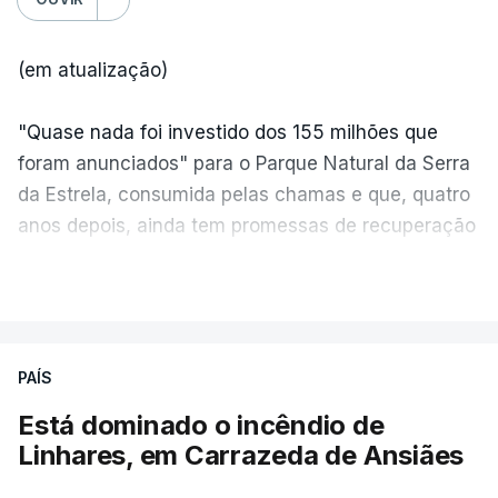
(em atualização)
"Quase nada foi investido dos 155 milhões que
foram anunciados" para o Parque Natural da Serra
da Estrela, consumida pelas chamas e que, quatro
anos depois, ainda tem promessas de recuperação
por cumprir.
VER MAIS
ERRO
100
PAÍS
ERROR ON HTML5 MEDIA ELEMENT
Está dominado o incêndio de
Linhares, em Carrazeda de Ansiães
ESTE CONTEÚDO ESTÁ NESTE
MOMENTO INDISPONÍVEL