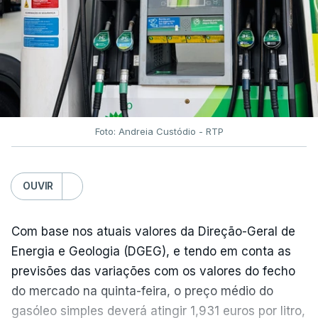
Em julho, o aumento esteve associado aos preços
do açúcar (+5,6%), dos cereais (+3,4%) e dos
óleos vegetais (+2%).
Estes aumentos foram "parcialmente
compensados por quedas" nos preços das "carnes
e dos produtos lácteos", segundo a FAO.
Foto: Andreia Custódio - RTP
Os preços do açúcar dispararam no mês passado
OUVIR
devido às preocupações com os efeitos das ondas
de calor e das secas na produção europeia e do
fenómeno El Niño na produção asiática, observou a
Com base nos atuais valores da Direção-Geral de
FAO. No entanto, o índice mantém-se 8% abaixo do
Energia e Geologia (DGEG), e tendo em conta as
registado no ano passado.
previsões das variações com os valores do fecho
do mercado na quinta-feira, o preço médio do
gasóleo simples deverá atingir 1,931 euros por litro,