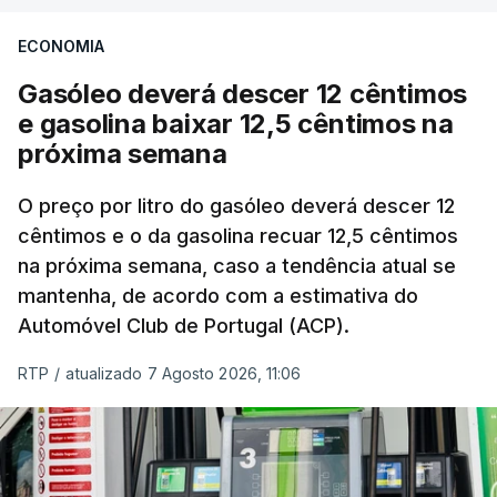
seu nível mais elevado em três anos e meio,
ECONOMIA
com ondas de calor no Verão e conflitos na
Ucrânia e no Médio Oriente a elevar os
Gasóleo deverá descer 12 cêntimos
custos das colheitas.
e gasolina baixar 12,5 cêntimos na
próxima semana
O índice, que acompanha as variações mensais
de um cabaz de produtos alimentares
O preço por litro do gasóleo deverá descer 12
comercializados internacionalmente, subiu para
cêntimos e o da gasolina recuar 12,5 cêntimos
na próxima semana, caso a tendência atual se
131,1 pontos em julho, face aos 130,3 de junho.
mantenha, de acordo com a estimativa do
Automóvel Club de Portugal (ACP).
O aumento dos preços dos alimentos básicos
tende a traduzir-se em preços mais elevados
RTP
/
atualizado 7 Agosto 2026, 11:06
nas prateleiras nos meses seguintes, à medida
que os fornecedores repercutem os seus
custos nos consumidores.