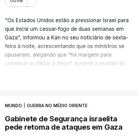
OUVIR
"Os Estados Unidos estão a pressionar Israel para
que inicie um cessar-fogo de duas semanas em
Gaza", informou a Kan no seu noticiário de sexta-
feira à noite, acrescentando que os ministros se
opuseram, alegando que "há margem para
continuar a utilizar a força" durante a reunião do
Gabinete de Segurança de quinta-feira.
VER MAIS
A ideia de uma trégua tem a ver com a
necessidade de travar os ataques com vista à
aplicação do plano de desarmamento do Hamas.
MUNDO
|
GUERRA NO MÉDIO ORIENTE
Gabinete de Segurança israelita
Além disso, o correspondente do canal de
pede retoma de ataques em Gaza
televisão israelita i24News, que também teve
acesso às deliberações do Gabinete, recordou na