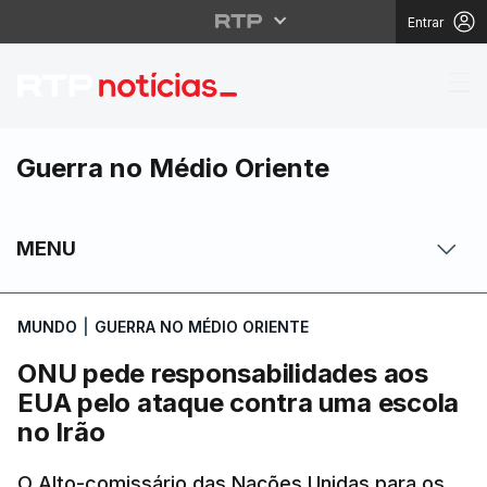
Entrar
ONU pede responsabili
Guerra no Médio Oriente
MENU
MUNDO
|
GUERRA NO MÉDIO ORIENTE
ONU pede responsabilidades aos
EUA pelo ataque contra uma escola
no Irão
O Alto-comissário das Nações Unidas para os