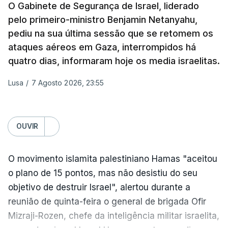
O Gabinete de Segurança de Israel, liderado
sexta-feira que, após a reunião, ficou por decidir a
pelo primeiro-ministro Benjamin Netanyahu,
autorização formal de Israel para a entrada em
pediu na sua última sessão que se retomem os
Gaza da Força Internacional de Estabilização, um
ataques aéreos em Gaza, interrompidos há
contingente multinacional proposto no âmbito do
quatro dias, informaram hoje os media israelitas.
Conselho da Paz promovido por Trump.
Lusa
/
7 Agosto 2026, 23:55
Meios de comunicação social israelitas
informaram, após a reunião do Gabinete de
Segurança do país, que o órgão presidido por
OUVIR
Netanyahu exigiu durante a sessão de quinta-feira
a retoma dos ataques aéreos em Gaza,
O movimento islamita palestiniano Hamas "aceitou
interrompidos desde segunda-feira.
o plano de 15 pontos, mas não desistiu do seu
objetivo de destruir Israel", alertou durante a
"O Hamas aceitou o plano de 15 pontos, mas não
reunião de quinta-feira o general de brigada Ofir
renunciou ao seu objetivo de destruir Israel",
Mizraji-Rozen, chefe da inteligência militar israelita,
advertiu durante a reunião o brigadeiro-general Ofir